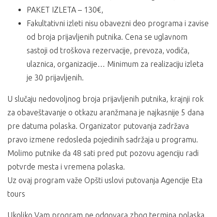
PAKET IZLETA – 130€,
Fakultativni izleti nisu obavezni deo programa i zavise
od broja prijavljenih putnika. Cena se uglavnom
sastoji od troškova rezervacije, prevoza, vodiča,
ulaznica, organizacije… Minimum za realizaciju izleta
je 30 prijavljenih.
U slučaju nedovoljnog broja prijavljenih putnika, krajnji rok
za obaveštavanje o otkazu aranžmana je najkasnije 5 dana
pre datuma polaska. Organizator putovanja zadržava
pravo izmene redosleda pojedinih sadržaja u programu.
Molimo putnike da 48 sati pred put pozovu agenciju radi
potvrde mesta i vremena polaska.
Uz ovaj program važe Opšti uslovi putovanja Agencije Eta
tours
Ukoliko Vam program ne odgovara zbog termina polaska,