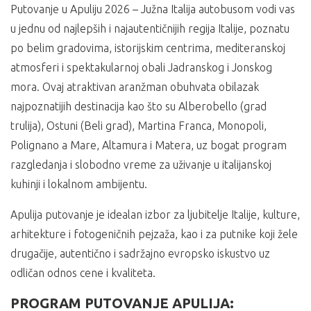
Putovanje u Apuliju 2026 – Južna Italija autobusom vodi vas
u jednu od najlepših i najautentičnijih regija Italije, poznatu
po belim gradovima, istorijskim centrima, mediteranskoj
atmosferi i spektakularnoj obali Jadranskog i Jonskog
mora. Ovaj atraktivan aranžman obuhvata obilazak
najpoznatijih destinacija kao što su Alberobello (grad
trulija), Ostuni (Beli grad), Martina Franca, Monopoli,
Polignano a Mare, Altamura i Matera, uz bogat program
razgledanja i slobodno vreme za uživanje u italijanskoj
kuhinji i lokalnom ambijentu.
Apulija putovanje je idealan izbor za ljubitelje Italije, kulture,
arhitekture i fotogeničnih pejzaža, kao i za putnike koji žele
drugačije, autentično i sadržajno evropsko iskustvo uz
odličan odnos cene i kvaliteta.
PROGRAM PUTOVANJE APULIJA: