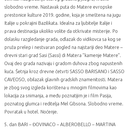
slobodno vreme. Nastavak puta do Matere evropske
prestonice kulture 2019. godine, koja je smeštena na jugu
Italije u pokrajini Bazilikata. Idealna za ljubitelje Italije i
prava destinacija ukoliko volite da otkrivate misterije. Po
dolasku razgledanje grada, odlazak do vidikovca sa kog se
pruža prelep i nestvaran pogled na najstariji deo Matere –
drevni stari grad Sasi (Sassi) di Matera ”kamenje Matere”.
Ovaj deo grada nazivaju i gradom duhova zbog napustenih
kuća. Šetnja kroz drevne četvrti SASSO BARISANO i SASSO
CAVEOSO, obilazak glavnih gradskih znamenitosti. Matera
je zbog svog izgleda korištena u mnogim filmovima kao
lokacija za snimanja, a među poznatijim je i film Pasija,
poznatog glumca i reditelja Mel Gibsona. Slobodno vreme.
Povratak u hotel. Noćenje.
5. dan BARI – ĐOVINACO – ALBEROBELLO – MARTINA