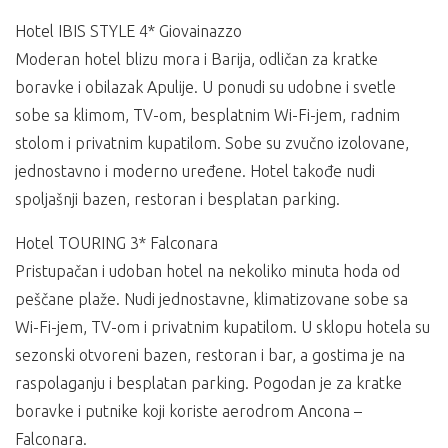
Hotel IBIS STYLE 4* Giovainazzo
Moderan hotel blizu mora i Barija, odličan za kratke
boravke i obilazak Apulije. U ponudi su udobne i svetle
sobe sa klimom, TV-om, besplatnim Wi-Fi-jem, radnim
stolom i privatnim kupatilom. Sobe su zvučno izolovane,
jednostavno i moderno uređene. Hotel takođe nudi
spoljašnji bazen, restoran i besplatan parking.
Hotel TOURING 3* Falconara
Pristupačan i udoban hotel na nekoliko minuta hoda od
peščane plaže. Nudi jednostavne, klimatizovane sobe sa
Wi-Fi-jem, TV-om i privatnim kupatilom. U sklopu hotela su
sezonski otvoreni bazen, restoran i bar, a gostima je na
raspolaganju i besplatan parking. Pogodan je za kratke
boravke i putnike koji koriste aerodrom Ancona –
Falconara.