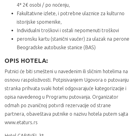
4* 2€ osobi / po noćenju,
Fakultativne izlete, i potrebne ulaznice za kulturno
istorijske spomenike,
Individualni troškovi i ostali nepomenuti troškovi
peronsku kartu (stanični vaučer) za ulazak na perone
Beogradske autobuske stanice (BAS)
OPIS HOTELA:
Putnici će biti smešteni u navedenim ili sličnim hotelima na
osnovu raspoloživosti. Potpisivanjem Ugovora o putovanju
stranka prihvata svaki hotel odgovarajuće kategorizacije i
opisa navedenog u Programu putovanja. Organizator
odmah po zvaničnoj potvrdi rezervacije od strane
partnera, obaveštava putnike o nazivu hotela putem sajta
www.etaturs.rs
Hotel CARAVEL 3*