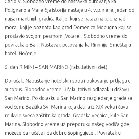
Carlo V. Slobodno vreme do nastavka putovanja ka
Polignano a Mare čija istorija nastaje u 4. v.p.n ere, jedan od
najšarmantnijih gradića Italije, koji se nalazi na litici iznad
mora i koji je poznato kao grad Domenica Modugna koji se
proslavio svojom pesmom „Volare“. Slobodno vreme do
povratka u Bari. Nastavak putovanja ka Riminiju, Smeštaj u
hotel. Noćenje.
6. dan RIMINI – SAN MARINO (fakultativni izlet)
Doručak. Napuštanje hotelskih soba i pakovanje prtljaga u
autobus. Slobodno vreme ili fakultativni odlazak u državu
San Marino. Po dolasku u San Marino razgledanje grada sa
vodičem: Bazilika Sv. Marina koja datira iz XIX veka i čuva
relikvije sveca zaštitnika grada, Gradska većnica, kule San
Marina. Slobodno vreme uz preporuku našeg vodiča gde
možete da ručate i da dobro šopingujete . Povratak u