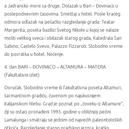
a Jadransko more sa druge. Dolazak u Bari – Đovinaco u
poslepodnevnim časovima. Smeštaj u hotel. Posle kraćeg
odmora odlazak na pešačko razgledanje grada: Teatar
Margerita, poseta bazilici Svetog Nikole u kojoj se nalaze
mošti velikog sveca i obilazak starog grada, Katedrala San
Sabino, Castelo Svevo, Palazzo Fizzaroti. Slobodno vreme
do povratka u hotel. Noćenje.
4. dan BARI – ĐOVINACO – ALTAMURA – MATERA
(fakultativni izlet)
Doručak. Slobodno vreme ili fakultativna poseta Altamuri,
šarmantnom gradiću, čuvenom po najukusnijem
italijanskom hlebu. Grad je poznat po „čoveku iz Altamure“,
čiji su ostaci pronađeni 1993. godine u obližnjoj pećini
Lamalunga i smatraju se jednim od najvećih paleontoloških
otkrića. Razgledanje starog gradskog jezgra, kratko