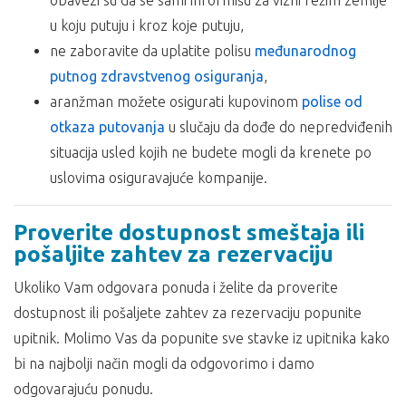
obavezi su da se sami informišu za vizni režim zemlje
u koju putuju i kroz koje putuju,
ne zaboravite da uplatite polisu
međunarodnog
putnog zdravstvenog osiguranja
,
aranžman možete osigurati kupovinom
polise od
otkaza putovanja
u slučaju da dođe do nepredviđenih
situacija usled kojih ne budete mogli da krenete po
uslovima osiguravajuće kompanije.
Proverite dostupnost smeštaja ili
pošaljite zahtev za rezervaciju
Ukoliko Vam odgovara ponuda i želite da proverite
dostupnost ili pošaljete zahtev za rezervaciju popunite
upitnik. Molimo Vas da popunite sve stavke iz upitnika kako
bi na najbolji način mogli da odgovorimo i damo
odgovarajuću ponudu.