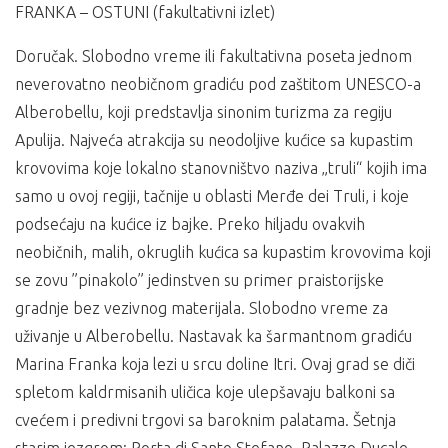
FRANKA – OSTUNI (fakultativni izlet)
Doručak. Slobodno vreme ili fakultativna poseta jednom
neverovatno neobičnom gradiću pod zaštitom UNESCO-a
Alberobellu, koji predstavlja sinonim turizma za regiju
Apulija. Najveća atrakcija su neodoljive kućice sa kupastim
krovovima koje lokalno stanovništvo naziva „truli“ kojih ima
samo u ovoj regiji, tačnije u oblasti Merđe dei Truli, i koje
podsećaju na kućice iz bajke. Preko hiljadu ovakvih
neobičnih, malih, okruglih kućica sa kupastim krovovima koji
se zovu ”pinakolo” jedinstven su primer praistorijske
gradnje bez vezivnog materijala. Slobodno vreme za
uživanje u Alberobellu. Nastavak ka šarmantnom gradiću
Marina Franka koja lezi u srcu doline Itri. Ovaj grad se diči
spletom kaldrmisanih uličica koje ulepšavaju balkoni sa
cvećem i predivni trgovi sa baroknim palatama. Šetnja
starim jezgrom: Porta di Santo Stefano, Palazzo Ducale,