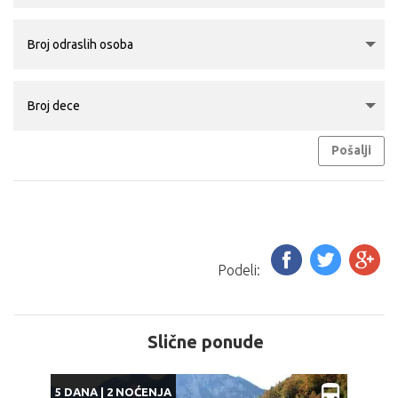
Pošalji
Podeli:
Slične ponude
5 DANA | 2 NOĆENJA