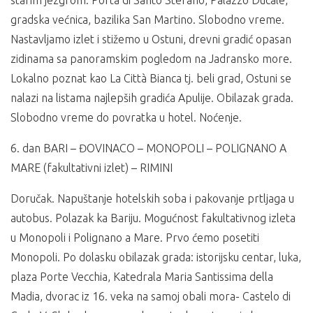
gradska većnica, bazilika San Martino. Slobodno vreme.
Nastavljamo izlet i stižemo u Ostuni, drevni gradić opasan
zidinama sa panoramskim pogledom na Jadransko more.
Lokalno poznat kao La Città Bianca tj. beli grad, Ostuni se
nalazi na listama najlepših gradića Apulije. Obilazak grada.
Slobodno vreme do povratka u hotel. Noćenje.
6. dan BARI – ĐOVINACO – MONOPOLI – POLIGNANO A
MARE (fakultativni izlet) – RIMINI
Doručak. Napuštanje hotelskih soba i pakovanje prtljaga u
autobus. Polazak ka Bariju. Mogućnost fakultativnog izleta
u Monopoli i Polignano a Mare. Prvo ćemo posetiti
Monopoli. Po dolasku obilazak grada: istorijsku centar, luka,
plaza Porte Vecchia, Katedrala Maria Santissima della
Madia, dvorac iz 16. veka na samoj obali mora- Castelo di