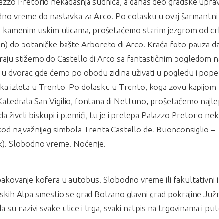
azzo Pretorio nekadašnja sudnica, a danas deo gradske uprav
odno vreme do nastavka za Arco. Po dolasku u ovaj šarmantni
 i kamenim uskim ulicama, prošetaćemo starim jezgrom od cr
in) do botaničke bašte Arboreto di Arco. Kraća foto pauza d
 kraju stižemo do Castello di Arco sa fantastičnim pogledom n
o u dvorac gde ćemo po obodu zidina uživati u pogledu i popet
a izleta u Trento. Po dolasku u Trento, koga zovu kapijom
Katedrala San Vigilio, fontana di Nettuno, prošetaćemo najl
 živeli biskupi i plemići, tu je i prelepa Palazzo Pretorio ne
kod najvažnijeg simbola Trenta Castello del Buonconsiglio –
ak). Slobodno vreme. Noćenje.
kovanje kofera u autobus. Slobodno vreme ili fakultativni i
lijskih Alpa smestio se grad Bolzano glavni grad pokrajine Južn
 su nazivi svake ulice i trga, svaki natpis na trgovinama i pu