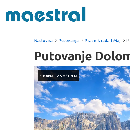
Naslovna
Putovanja
Praznik rada 1.Maj
Pu
Putovanje Dolomit
5 DANA | 2 NOĆENJA