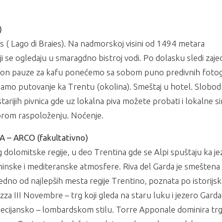
)
s ( Lago di Braies). Na nadmorskoj visini od 1494 metara
 se ogledaju u smaragdno bistroj vodi. Po dolasku sledi zaje
kon pauze za kafu ponećemo sa sobom puno predivnih fotogr
vljamo putovanje ka Trentu (okolina). Smeštaj u hotel. Slobo
rijih pivnica gde uz lokalna piva možete probati i lokalne si
obrom raspoloženju. Noćenje.
A – ARCO (fakultativno)
ug dolomitske regije, u deo Trentina gde se Alpi spuštaju ka j
aninske i mediteranske atmosfere. Riva del Garda je smeštena
a jedno od najlepših mesta regije Trentino, poznata po istorij
za III Novembre – trg koji gleda na staru luku i jezero Garda
necijansko – lombardskom stilu. Torre Apponale dominira tr