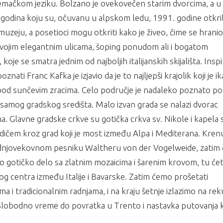
 nemačkom jeziku. Bolzano je ovekovečen starim dvorcima, a 
0 godina koju su, očuvanu u alpskom ledu, 1991. godine otkril
uzeju, a posetioci mogu otkriti kako je živeo, čime se hranio,
svojim elegantnim ulicama, šoping ponudom ali i bogatom
oje se smatra jednim od najboljih italijanskih skijališta. Inspi
ati Franc Kafka je izjavio da je to najljepši krajolik koji je i
a pod sunčevim zracima. Celo područje je nadaleko poznato po
 samog gradskog središta. Malo izvan grada se nalazi dvorac
 Glavne gradske crkve su gotička crkva sv. Nikole i kapela 
vodičem kroz grad koji je most između Alpa i Mediterana. Kr
srednjovekovnom pesniku Waltheru von der Vogelweide, zati
o gotičko delo sa zlatnim mozaicima i šarenim krovom, tu ćet
skog centra između Italije i Bavarske. Zatim ćemo prošetati
 i tradicionalnim radnjama, i na kraju šetnje izlazimo na rek
 Slobodno vreme do povratka u Trento i nastavka putovanja 