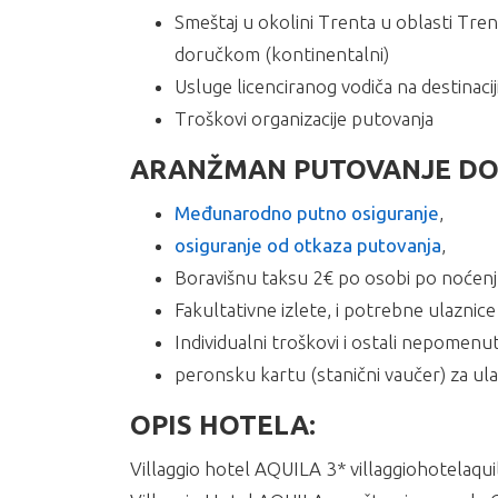
Smeštaj u okolini Trenta u oblasti Tren
doručkom (kontinentalni)
Usluge licenciranog vodiča na destinacij
Troškovi organizacije putovanja
ARANŽMAN PUTOVANJE DOLO
Međunarodno putno osiguranje
,
osiguranje od otkaza putovanja
,
Boravišnu taksu 2€ po osobi po noćenj
Fakultativne izlete, i potrebne ulaznic
Individualni troškovi i ostali nepomenut
peronsku kartu (stanični vaučer) za u
OPIS HOTELA:
Villaggio hotel AQUILA 3* villaggiohotelaqu