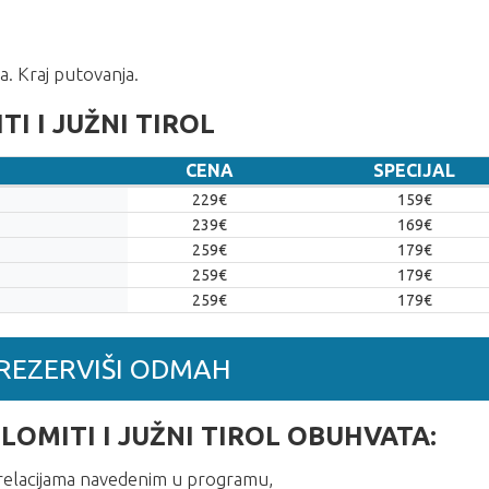
. Kraj putovanja.
 I JUŽNI TIROL
CENA
SPECIJAL
CENA
SPECIJAL
229€
159€
239€
169€
259€
179€
259€
179€
259€
179€
REZERVIŠI ODMAH
MITI I JUŽNI TIROL OBUHVATA:
relacijama navedenim u programu,