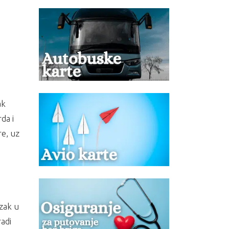
ak
da i
re, uz
zak u
adi