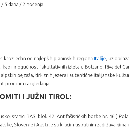
 / 5 dana / 2 noćenja
as kroz jedan od najlepših planinskih regiona
Italije
, uz obilaz
 kao i mogućnost fakultativnih izleta u Bolzano, Riva del Gar
alpskih pejzaža, tirkiznih jezera i autentične italijanske kultu
at program razgledanja.
ITI I JUŽNI TIROL:
koj stanici BAS, blok 42, Antifašističkih borbe br. 46 ) Pola
tske, Slovenije i Austrije sa kraćim usputnim zadržavanjima r