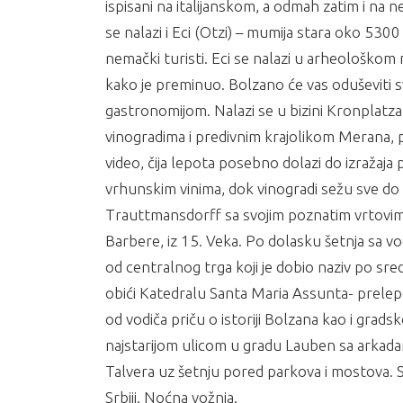
ispisani na italijanskom, a odmah zatim i na
se nalazi i Eci (Otzi) – mumija stara oko 530
nemački turisti. Eci se nalazi u arheološkom m
kako je preminuo. Bolzano će vas oduševiti 
gastronomijom. Nalazi se u bizini Kronplatza, k
vinogradima i predivnim krajolikom Merana, pozn
video, čija lepota posebno dolazi do izražaj
vrhunskim vinima, dok vinogradi sežu sve do
Trauttmansdorff sa svojim poznatim vrtovima.
Barbere, iz 15. Veka. Po dolasku šetnja sa 
od centralnog trga koji je dobio naziv po 
obići Katedralu Santa Maria Assunta- prelep
od vodiča priču o istoriji Bolzana kao i grad
najstarijom ulicom u gradu Lauben sa arkadama
Talvera uz šetnju pored parkova i mostova.
Srbiji. Noćna vožnja.