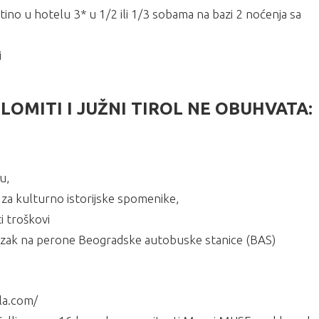
tino u hotelu 3* u 1/2 ili 1/3 sobama na bazi 2 noćenja sa
i
MITI I JUŽNI TIROL NE OBUHVATA:
u,
e za kulturno istorijske spomenike,
i troškovi
lazak na perone Beogradske autobuske stanice (BAS)
ila.com/