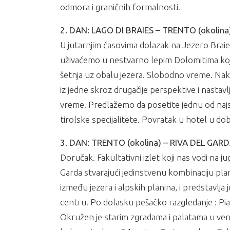
odmora i graničnih formalnosti.
2. DAN: LAGO DI BRAIES – TRENTO (okolina
U jutarnjim časovima dolazak na Jezero Braie
uživaćemo u nestvarno lepim Dolomitima koji
šetnja uz obalu jezera. Slobodno vreme. Na
iz jedne skroz drugačije perspektive i nasta
vreme. Predlažemo da posetite jednu od najsta
tirolske specijalitete. Povratak u hotel u d
3. DAN: TRENTO (okolina) – RIVA DEL GARD
Doručak. Fakultativni izlet koji nas vodi na j
Garda stvarajući jedinstvenu kombinaciju pl
između jezera i alpskih planina, i predstavlj
centru. Po dolasku pešačko razgledanje : Piaz
Okružen je starim zgradama i palatama u ve