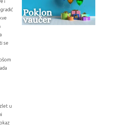
e i
 gradić
kve
a
a
i se
epšom
kada
zlet u
i
tokaz