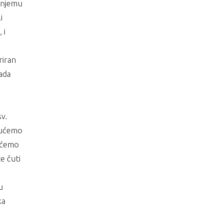
u njemu
i
 i
riran
kada
sv.
enućemo
m ćemo
e čuti
u
ka