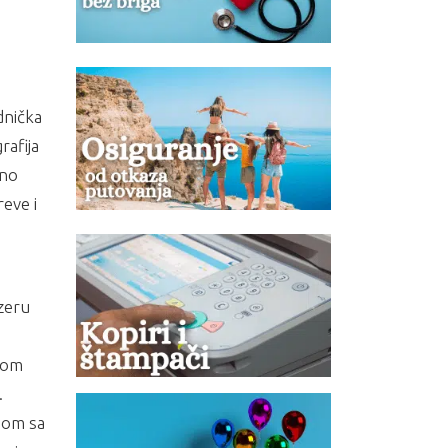
dnička
afija
dno
reve i
ezeru
skom
.
gom sa