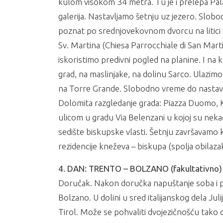
kulom visokom 34 metra. Tu je i prelepa Pal
galerija. Nastavljamo šetnju uz jezero. Slob
poznat po srednjovekovnom dvorcu na litici
Sv. Martina (Chiesa Parrocchiale di San Mart
iskoristimo predivni pogled na planine. I na
grad, na maslinjake, na dolinu Sarco. Ulazim
na Torre Grande. Slobodno vreme do nastavk
Dolomita razgledanje grada: Piazza Duomo, 
ulicom u gradu Via Belenzani u kojoj su nekada
sedište biskupske vlasti. Šetnju završavamo 
rezidencije kneževa – biskupa (spolja obilaz
4. DAN: TRENTO – BOLZANO (fakultativno)
Doručak. Nakon doručka napuštanje soba i pa
Bolzano. U dolini u sred italijanskog dela Ju
Tirol. Može se pohvaliti dvojezičnošću tako da