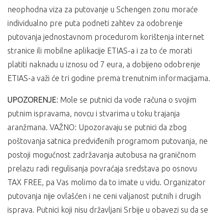
neophodna viza za putovanje u Schengen zonu moraće
individualno pre puta podneti zahtev za odobrenje
putovanja jednostavnom procedurom korištenja internet
stranice ili mobilne aplikacije ETIAS-a i za to će morati
platiti naknadu u iznosu od 7 eura, a dobijeno odobrenje
ETIAS-a važi će tri godine prema trenutnim informacijama.
UPOZORENJE:
Mole se putnici da vode računa o svojim
putnim ispravama, novcu i stvarima u toku trajanja
aranžmana. VAŽNO: Upozoravaju se putnici da zbog
poštovanja satnica predviđenih programom putovanja, ne
postoji mogućnost zadržavanja autobusa na graničnom
prelazu radi regulisanja povraćaja sredstava po osnovu
TAX FREE, pa Vas molimo da to imate u vidu. Organizator
putovanja nije ovlašćen i ne ceni valjanost putnih i drugih
isprava. Putnici koji nisu državljani Srbije u obavezi su da se