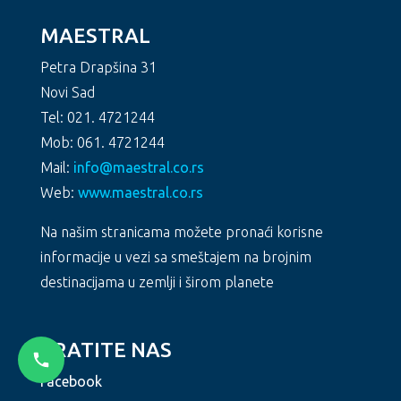
MAESTRAL
Petra Drapšina 31
Novi Sad
Tel: 021. 4721244
Mob: 061. 4721244
Mail:
info@maestral.co.rs
Web:
www.maestral.co.rs
Na našim stranicama možete pronaći korisne
informacije u vezi sa smeštajem na brojnim
destinacijama u zemlji i širom planete
PRATITE NAS
Facebook