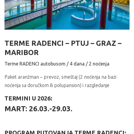
TERME RADENCI – PTUJ – GRAZ –
MARIBOR
Terme RADENCI autobusom / 4 dana / 2 noćenja
Paket aranžman – prevoz, smeštaj (2 noćenja na bazi
noćenja sa doručkom ili polupansion) i razgledanje
TERMINI U 2026:
MART: 26.03.-29.03.
PROGRAM PUTOVANJA TERME RADENCI: