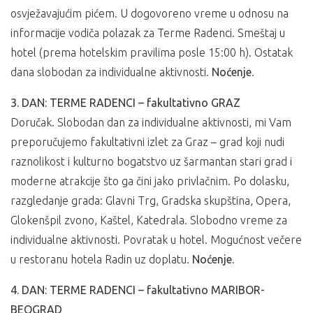
osvježavajućim pićem. U dogovoreno vreme u odnosu na
informacije vodiča polazak za Terme Radenci. Smeštaj u
hotel (prema hotelskim pravilima posle 15:00 h). Ostatak
dana slobodan za individualne aktivnosti.
Noćenje
.
3. DAN: TERME RADENCI – fakultativno GRAZ
Doručak. Slobodan dan za individualne aktivnosti, mi Vam
preporučujemo fakultativni izlet za Graz – grad koji nudi
raznolikost i kulturno bogatstvo uz šarmantan stari grad i
moderne atrakcije što ga čini jako privlačnim. Po dolasku,
razgledanje grada: Glavni Trg, Gradska skupština, Opera,
Glokenšpil zvono, Kaštel, Katedrala. Slobodno vreme za
individualne aktivnosti. Povratak u hotel. Mogućnost večere
u restoranu hotela Radin uz doplatu.
Noćenje
.
4. DAN: TERME RADENCI – fakultativno MARIBOR-
BEOGRAD