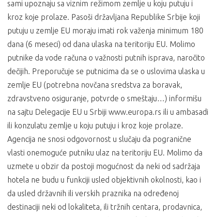
sami upoznaju sa viznim režimom zemlje u koju putuju i
kroz koje prolaze. Pasoši državljana Republike Srbije koji
putuju u zemlje EU moraju imati rok važenja minimum 180
dana (6 meseci) od dana ulaska na teritoriju EU. Molimo
putnike da vode računa o važnosti putnih isprava, naročito
dečijih. Preporučuje se putnicima da se o uslovima ulaska u
zemlje EU (potrebna novčana sredstva za boravak,
zdravstveno osiguranje, potvrde o smeštaju…) informišu
na sajtu Delegacije EU u Srbiji www.europa.rs ili u ambasadi
ili konzulatu zemlje u koju putuju i kroz koje prolaze.
Agencija ne snosi odgovornost u slučaju da pogranične
vlasti onemoguće putniku ulaz na teritoriju EU. Molimo da
uzmete u obzir da postoji mogućnost da neki od sadržaja
hotela ne budu u funkciji usled objektivnih okolnosti, kao i
da usled državnih ili verskih praznika na određenoj
destinaciji neki od lokaliteta, ili tržnih centara, prodavnica,