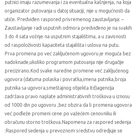
putnici imaju razumevanja i za eventualna kašnjenja, na koja
organizator putovanja u datoj situaciji, nije u mogućnosti da
utiče. Predviđen raspored privremenog zaustavljanja: –
Zaustavljanje radi usputnih odmora predviđeno je na svakih
3 do 4 sata vožnje na usputnim stajalištima, a u zavisnosti
od raspoloživosti kapaciteta stajališta i uslova na putu.
Prva promena po već zaključenom ugovoru je moguća bez
nadoknade,ukoliko programom putovanja nije drugačije
precizirano.Kod svake naredne promene već zaključenog
ugovora (datuma polaska i povratka,imena putnika,broja
putnika sa ugovora,smeštajnog objekta itd)agencija
zadržava pravo naplate administrativnih troškova u iznosu
od 1000 din po ugovoru ,bez obzira da li promena ugovora
već podleže promeni cene po važećem cenovniku ili
obračunu storno troškova.Napomena za raspored sedenja
:Raspored sedenja u prevoznom sredstvu odredjuje se