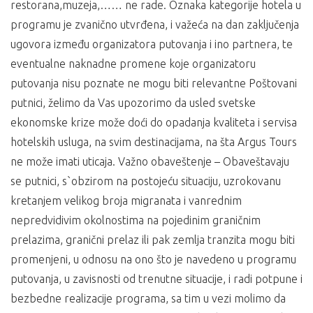
restorana,muzeja,…… ne rade. Oznaka kategorije hotela u
programu je zvanično utvrđena, i važeća na dan zaključenja
ugovora između organizatora putovanja i ino partnera, te
eventualne naknadne promene koje organizatoru
putovanja nisu poznate ne mogu biti relevantne Poštovani
putnici, želimo da Vas upozorimo da usled svetske
ekonomske krize može doći do opadanja kvaliteta i servisa
hotelskih usluga, na svim destinacijama, na šta Argus Tours
ne može imati uticaja. Važno obaveštenje – Obaveštavaju
se putnici, s`obzirom na postojeću situaciju, uzrokovanu
kretanjem velikog broja migranata i vanrednim
nepredvidivim okolnostima na pojedinim graničnim
prelazima, granični prelaz ili pak zemlja tranzita mogu biti
promenjeni, u odnosu na ono što je navedeno u programu
putovanja, u zavisnosti od trenutne situacije, i radi potpune i
bezbedne realizacije programa, sa tim u vezi molimo da