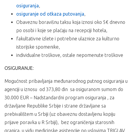
osiguranja
,
osiguranje od otkaza putovanja
,
Obaveznu boravišnu taksu koja iznosi oko 5€ dnevno
po osobi i koje se plaćaju na recepciji hotela,
fakultativne izlete i potrebne ulaznice za kulturno
istorijske spomenike,
individualne troškove, ostale nepomenute troškove
OSIGURANJE:
Mogućnost pribavljanja međunarodnog putnog osiguranja u
agenciji u iznosu od 373,80 din sa osiguranom sumom do
30.000 EUR – Nadstandardni program osiguranja , za
državljane Republike Srbije i strane državljane sa
prebivalištem u Srbiji (uz obaveznu dostavljenu kopiju
prijave poravka u R Srbiji), bez ograničenja starosnih
granica, u vidu medicinske asistencije po uslovima TRIGLAV