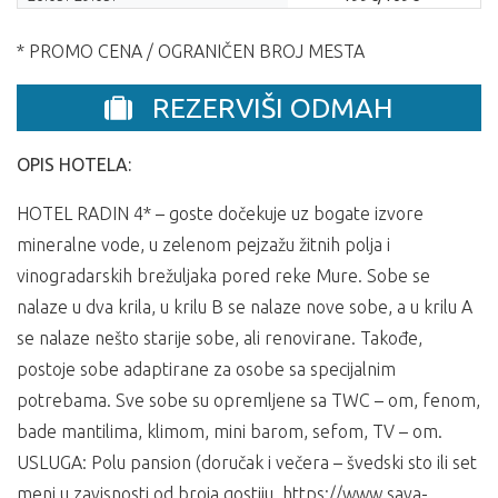
* PROMO CENA / OGRANIČEN BROJ MESTA
REZERVIŠI ODMAH
OPIS HOTELA:
HOTEL RADIN 4* – goste dočekuje uz bogate izvore
mineralne vode, u zelenom pejzažu žitnih polja i
vinogradarskih brežuljaka pored reke Mure. Sobe se
nalaze u dva krila, u krilu B se nalaze nove sobe, a u krilu A
se nalaze nešto starije sobe, ali renovirane. Takođe,
postoje sobe adaptirane za osobe sa specijalnim
potrebama. Sve sobe su opremljene sa TWC – om, fenom,
bade mantilima, klimom, mini barom, sefom, TV – om.
USLUGA: Polu pansion (doručak i večera – švedski sto ili set
meni u zavisnosti od broja gostiju. https://www.sava-