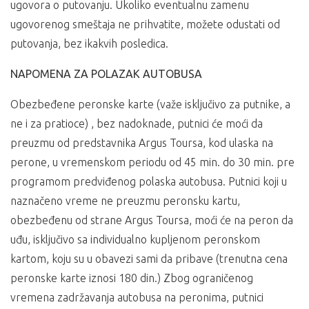
ugovora o putovanju. Ukoliko eventualnu zamenu
ugovorenog smeštaja ne prihvatite, možete odustati od
putovanja, bez ikakvih posledica.
NAPOMENA ZA POLAZAK AUTOBUSA
Obezbeđene peronske karte (važe isključivo za putnike, a
ne i za pratioce) , bez nadoknade, putnici će moći da
preuzmu od predstavnika Argus Toursa, kod ulaska na
perone, u vremenskom periodu od 45 min. do 30 min. pre
programom predviđenog polaska autobusa. Putnici koji u
naznačeno vreme ne preuzmu peronsku kartu,
obezbeđenu od strane Argus Toursa, moći će na peron da
uđu, isključivo sa individualno kupljenom peronskom
kartom, koju su u obavezi sami da pribave (trenutna cena
peronske karte iznosi 180 din.) Zbog ograničenog
vremena zadržavanja autobusa na peronima, putnici