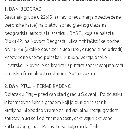
1. DAN: BEOGRAD
Sastanak grupe u 22:45 h ( radi preuzimanja obezbeđene
peronske karte) na platou ispred glavnog ulaza na
beogradsku autobusku stanicu „ BAS “ , koja se nalazi u
Bloku 42, na Novom Beogradu, ulica Antifašističke borbe
br. 46-48 (ukoliko davalac usluga BAS, drugačije ne odredi).
Predviđeno vreme polaska u 23:30h. Vožnja preko
Hrvatske i Slovenije sa kraćim usputnim zadržavanjima radi
carinskih formalnosti i odmora. Noćna vožnja.
2. DAN: PTUJ – TERME RADENCI
Dolazak u Ptuj – predivan stari grad u Sloveniji. Po dolasku
informativna šetnja gradom koji je pun priča starih
Rimljana. Slobodno vreme za individualnu šetnju gradom
zaustavljajući se kod znamenitosti, otkrivajući skrivene
kutke ovog grada. Počastite se šoljicom kafe ili