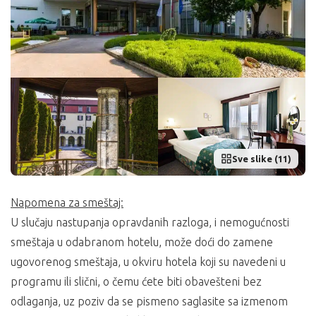
Sve slike (11)
Napomena za smeštaj:
U slučaju nastupanja opravdanih razloga, i nemogućnosti
smeštaja u odabranom hotelu, može doći do zamene
ugovorenog smeštaja, u okviru hotela koji su navedeni u
programu ili slični, o čemu ćete biti obavešteni bez
odlaganja, uz poziv da se pismeno saglasite sa izmenom