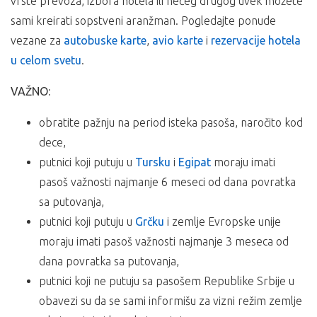
vrste prevoza, izbora hotela ili nečeg drugog uvek možete
sami kreirati sopstveni aranžman. Pogledajte ponude
vezane za
autobuske karte
,
avio karte
i
rezervacije hotela
u celom svetu
.
VAŽNO:
obratite pažnju na period isteka pasoša, naročito kod
dece,
putnici koji putuju u
Tursku
i
Egipat
moraju imati
pasoš važnosti najmanje 6 meseci od dana povratka
sa putovanja,
putnici koji putuju u
Grčku
i zemlje Evropske unije
moraju imati pasoš važnosti najmanje 3 meseca od
dana povratka sa putovanja,
putnici koji ne putuju sa pasošem Republike Srbije u
obavezi su da se sami informišu za vizni režim zemlje