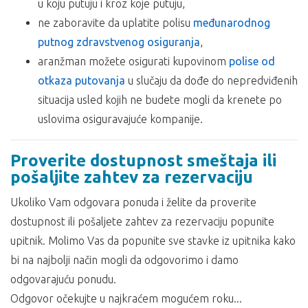
u koju putuju i kroz koje putuju,
ne zaboravite da uplatite polisu
međunarodnog
putnog zdravstvenog osiguranja
,
aranžman možete osigurati kupovinom
polise od
otkaza putovanja
u slučaju da dođe do nepredviđenih
situacija usled kojih ne budete mogli da krenete po
uslovima osiguravajuće kompanije.
Proverite dostupnost smeštaja ili
pošaljite zahtev za rezervaciju
Ukoliko Vam odgovara ponuda i želite da proverite
dostupnost ili pošaljete zahtev za rezervaciju popunite
upitnik. Molimo Vas da popunite sve stavke iz upitnika kako
bi na najbolji način mogli da odgovorimo i damo
odgovarajuću ponudu.
Odgovor očekujte u najkraćem mogućem roku...