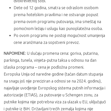
dvokrevetnoj sobi.
Dete od 12 godina, smatra se odraslom osobom
prema hotelskim pravilima i ne ostvaruje popust
prema ovom programu putovanja, ima smeštaj na
pomoćnom ležaju i uslugu kao punoplatežna osoba.
Po ovom programu ne postoji mogućnost umanjenja
cene aranžmana za sopstveni prevoz.
NAPOMENE:
U slučaju promena cena: goriva, putarina,
parkinga, tunela, vinjeta-putna taksa u odnosu na dan
izlaska programa – cena je podložna promeni.
Evropska Unija od naredne godine (tačan datum stupanja
na snagu još nije preciziran a odnosi se na 2024. godinu),
najavljuje uvodjenje Evropskog sistema putnih informacija i
autorizacije (ETIAS), za putovanje u Schengen zonu, za
putnike kojima nije potrebna viza za ulazak u EU, uključujući
i putnike iz BiH. Državljani trećih zemalja kojima nije