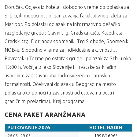
Doručak. Odjava iz hotela i slobodno vreme do polaska za
Srbiju, ili mogućnost organizovanja fakultativnog izleta za
Maribor. Po dolasku odlazak na informativno pešačko
razgledanje grada : Glavni trg, Gradska kuća, Katedrala,
Gradski trg, Florijanov spomenik, Trg Slobode, Spomenik
NOB-u. Slobodno vreme za individualne aktivnosti…
Povratak u Terme po ostatak grupe i polazak za Srbiju oko
15:00 h. Vožnja preko Slovenije i Hrvatske sa kraćim
usputnim zadržavanjima radi osveženja i carinskih
formalnosti. Očekivani dolazak u Beograd na mesto
polaska oko ponoći (u zavisnosti od uslova na putu i
graničnim prelazima). Kraj programa.
CENA PAKET ARANŽMANA
PUTOVANJE.2026
HOTEL RADIN
PUTOVANJE.2026
HOTEL RADIN
26.03.-29.03.
199€/169€*