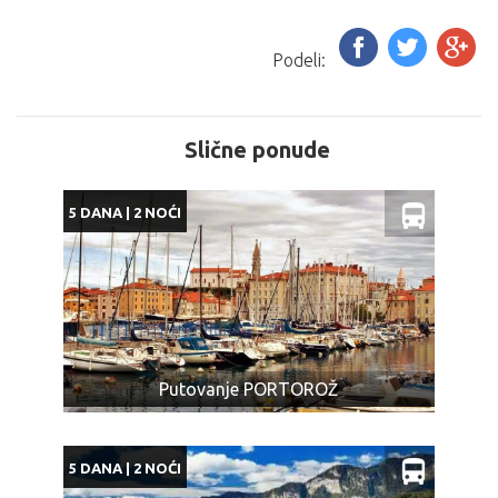
Podeli:
Slične ponude
5 DANA | 2 NOĆI
Putovanje PORTOROŽ
5 DANA | 2 NOĆI