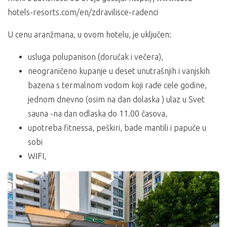
hotels-resorts.com/en/zdravilisce-radenci
U cenu aranžmana, u ovom hotelu, je uključen:
usluga polupanison (doručak i večera),
neograničeno kupanje u deset unutrašnjih i vanjskih
bazena s termalnom vodom koji rade cele godine,
jednom dnevno (osim na dan dolaska ) ulaz u Svet
sauna -na dan odlaska do 11.00 časova,
upotreba fitnessa, peškiri, bade mantili i papuče u
sobi
WIFI,