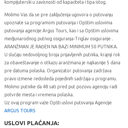
kompijuterski u zavisnosti od kapaciteta i tipa istog.
Molimo Vas da se pre zaključenja ugovora o putovanju
upoznate sa programom putovanja i Opštim uslovima
putovanja agencije Argus Tours, kao i sa Opštim uslovima
medjunarodnog putnog osiguranja-Triglav osiguranje .
ARANŽMAN JE RAĐEN NA BAZI MINIMUM 50 PUTNIKA.
U slučaju nedovoljnog broja prijavljenih putnika, krajnji rok
za obaveštavanje o otkazu aranžmana je najkasnije 5 dana
pre datuma polaska. Organizator putovanja zadržava
pravo izmene redosleda pojedinih sadržaja u programu.
Molimo putnike da 48 sati pred put pozovu agenciju radi
potvrde mesta i vremena polaska.
Uz ovaj program važe Opšti uslovi putovanja Agencije
ARGUS TOURS
USLOVI PLAĆANJA: