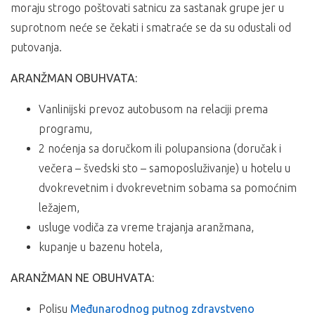
moraju strogo poštovati satnicu za sastanak grupe jer u
suprotnom neće se čekati i smatraće se da su odustali od
putovanja.
ARANŽMAN OBUHVATA:
Vanlinijski prevoz autobusom na relaciji prema
programu,
2 noćenja sa doručkom ili polupansiona (doručak i
večera – švedski sto – samoposluživanje) u hotelu u
dvokrevetnim i dvokrevetnim sobama sa pomoćnim
ležajem,
usluge vodiča za vreme trajanja aranžmana,
kupanje u bazenu hotela,
ARANŽMAN NE OBUHVATA:
Polisu
Međunarodnog putnog zdravstveno