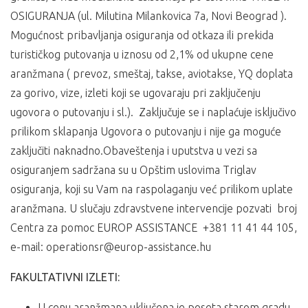
OSIGURANJA (ul. Milutina Milankovica 7a, Novi Beograd ).
Mogućnost pribavljanja osiguranja od otkaza ili prekida
turističkog putovanja u iznosu od 2,1% od ukupne cene
aranžmana ( prevoz, smeštaj, takse, aviotakse, YQ doplata
za gorivo, vize, izleti koji se ugovaraju pri zaključenju
ugovora o putovanju i sl.). Zaključuje se i naplaćuje isključivo
prilikom sklapanja Ugovora o putovanju i nije ga moguće
zaključiti naknadno.Obaveštenja i uputstva u vezi sa
osiguranjem sadržana su u Opštim uslovima Triglav
osiguranja, koji su Vam na raspolaganju već prilikom uplate
aranžmana. U slučaju zdravstvene intervencije pozvati broj
Centra za pomoc EUROP ASSISTANCE +381 11 41 44 105,
e-mail: operationsr@europ-assistance.hu
FAKULTATIVNI IZLETI:
U cenu aranžmana uključena je poseta starom gradu