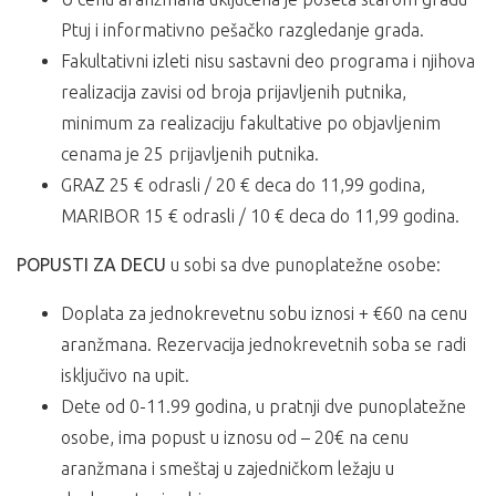
Ptuj i informativno pešačko razgledanje grada.
Fakultativni izleti nisu sastavni deo programa i njihova
realizacija zavisi od broja prijavljenih putnika,
minimum za realizaciju fakultative po objavljenim
cenama je 25 prijavljenih putnika.
GRAZ 25 € odrasli / 20 € deca do 11,99 godina,
MARIBOR 15 € odrasli / 10 € deca do 11,99 godina.
POPUSTI ZA DECU
u sobi sa dve punoplatežne osobe:
Doplata za jednokrevetnu sobu iznosi + €60 na cenu
aranžmana. Rezervacija jednokrevetnih soba se radi
isključivo na upit.
Dete od 0-11.99 godina, u pratnji dve punoplatežne
osobe, ima popust u iznosu od – 20€ na cenu
aranžmana i smeštaj u zajedničkom ležaju u