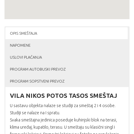
OPIS SMEŠTAJA
NAPOMENE
USLOVI PLAĆANJA
PROGRAM AUTOBUSKI PREVOZ
PROGRAM SOPSTVENI PREVOZ
VILA NIKOS POTOS TASOS SMEŠTAJ
U sastavu objekta nalaze se studiji za smeštaj 2 i 4 osobe.
Studiji se nalaze na I spratu.
Svaka smeštajna jedinica poseduje kuhinjski blok na terasi,
klima uređaj, kupatilo, terasu. U smeštaju su klasični singl i