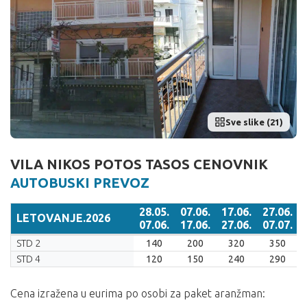
Sve slike (21)
VILA NIKOS POTOS TASOS CENOVNIK
AUTOBUSKI PREVOZ
28.05.
07.06.
17.06.
27.06.
LETOVANJE.2026
07.06.
17.06.
27.06.
07.07.
LETOVANJE.2026
28.05.
07.06.
17.06.
27.06.
STD 2
140
200
320
350
07.06.
17.06.
27.06.
07.07.
STD 4
120
150
240
290
Cena izražena u eurima po osobi za paket aranžman: