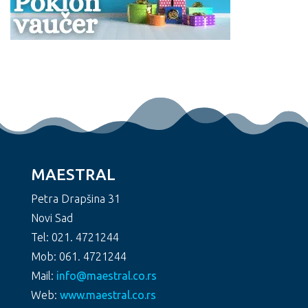
MAESTRAL
Petra Drapšina 31
Novi Sad
Tel: 021. 4721244
Mob: 061. 4721244
Mail:
info@maestral.co.rs
Web:
www.maestral.co.rs