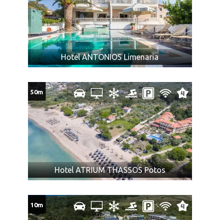
Za zaboravljene stvari agencija kao prevoznik ne
odgovara.
Prtljag koji je primljen na prevoz biće obeležen
agencijskim nalepnicama.
Prtljag bez nalepnice neće biti primljen na prevoz.
Hotel ANTONIOS Limenaria
Vaša je odgovornost da proverite da li je Vaš prtljag
unet ili iznet iz autobusa.
NAPOMENA za mesta u autobusu:
Raspored sedenja u
50m
prevoznom sredstvu određuje se kompjuterski u zavisnosti
od kapaciteta i tipa istog, i ne postoji mogućnost rezervacije
željenog sedišta.
Ukoliko Vam ponuda za Vila NIKOS Potos ne odgovara
pogledajte ostale ponude za smeštaj u letovalištu
Tasos
Hotel ATRIUM THASSOS Potos
10m