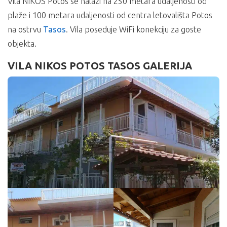
Vila NIKOS Potos se nalazi na 250 metara udaljenosti od
plaže i 100 metara udaljenosti od centra letovališta Potos
na ostrvu
Tasos
. Vila poseduje WiFi konekciju za goste
objekta.
VILA NIKOS POTOS TASOS GALERIJA