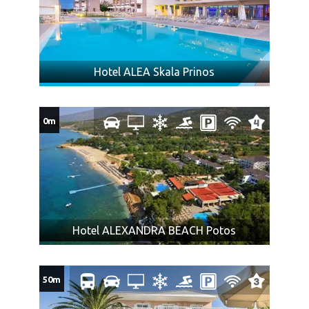
Zabranjeni prtljag: bilo koje oružje, droge ili tečnosti
(osim lekova), kolica na baterije ili skutere, dečija kolica
koja se ne sklapaju, bicikle, surferske daske, hrana ili
bilo koje druge artikle ili supstance koje nisu
Hotel ALEA Skala Prinos
dozvoljene za prevoz prema zakonu bilo koje zemlje
kroz koju prolazi autobus (o čemu je putnik dužan da se
sam informiše), ili mogu izazvati povredu ili oštećenje
0m
imovine, predmeta, ili za koje mi smatramo da su
nepodesni za prevoz zbog svoje težine, veličine, oblika
ili karaktera, ili koji su lomljivi ili isparivi, kao i predmeti sa
oštrim ili isturenim ivicama (npr. hrana koja nije
adekvatno pakovana, u skladu sa propisima; konzumno
ulje, kao i ostale zapaljive tečnosti; pesak i kamenje;
ćebad i jastuci; kuhinjsko posudje i ostala oprema za
Hotel ALEXANDRA BEACH Potos
pripremu zimnice; stolice za plažu, životinje, kao i druga
roba koja nije za ličnu upotrebu).
Obeležite vaš prtljag: ime, prezime, telefon, kako bi u
50m
slučaju gubitka lakše bio pronađen.