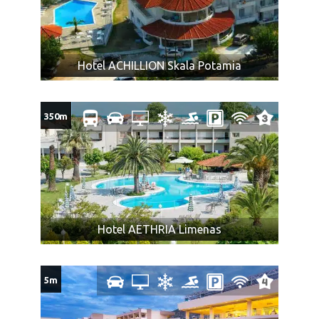
Maloletna lica, ukoliko putuju bez oba ili sa jednim
roditeljem, moraju imati saglasnost roditelja koji ne
putuje, overenu kod nadležnog organa.
NAPOMENA ZA PRTLJAG:
Hotel ACHILLION Skala Potamia
Cena prevoza obuhvata i prevoz do dva komada ličnog
prtljaga: jedan komad prtljaga koji se pakuje u boks
350m
autobusa, uobičajene veličine, a ukupne težine do 25kg
(dimenzije: visina 56cm, širina 45cm, dubina 25cm) po
osobi i jedan komad ručnog prtljaga težine do 8kg po
osobi (torba, ranac…).
Mini frižider je brojčano sastavni deo ličnog prtljaga.
Prekobrojni i prtljag van gabarita neće biti primljen na
Hotel AETHRIA Limenas
prevoz. Posledice ove situacije (vraćanje prekobrojnog
prtljaga i slično) putnik preuzima na sebe.
Zabranjen je prevoz kanti maslinovog ulja van prtljaga.
5m
U slučaju većeg broja prtljaga, prevoznik ili Organizator
putovanja (u interesu komfora ostalih putnika) nije u
obavezi da primi višak prtljaga.