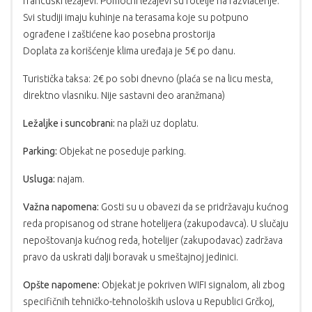
francuski ležajevi. Pomoćni ležajevi su fotelje na razvlačenje.
Svi studiji imaju kuhinje na terasama koje su potpuno
ograđene i zaštićene kao posebna prostorija
Doplata za korišćenje klima uređaja je 5€ po danu.
Turistička taksa: 2€ po sobi dnevno (plaća se na licu mesta,
direktno vlasniku. Nije sastavni deo aranžmana)
Ležaljke i suncobrani:
na plaži uz doplatu.
Parking:
Objekat ne poseduje parking.
Usluga:
najam.
Važna napomena:
Gosti su u obavezi da se pridržavaju kućnog
reda propisanog od strane hotelijera (zakupodavca). U slučaju
nepoštovanja kućnog reda, hotelijer (zakupodavac) zadržava
pravo da uskrati dalji boravak u smeštajnoj jedinici.
Opšte napomene:
Objekat je pokriven WIFI signalom, ali zbog
specifičnih tehničko-tehnoloških uslova u Republici Grčkoj,