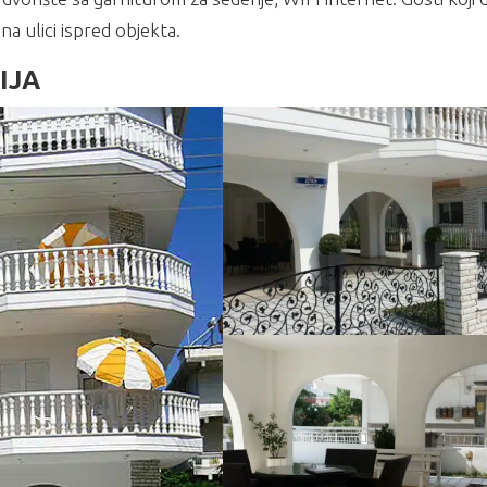
a ulici ispred objekta.
IJA