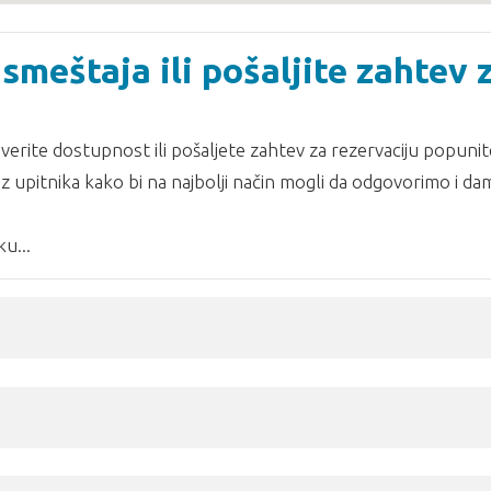
smeštaja ili pošaljite zahtev 
erite dostupnost ili pošaljete zahtev za rezervaciju popunit
z upitnika kako bi na najbolji način mogli da odgovorimo i d
u...