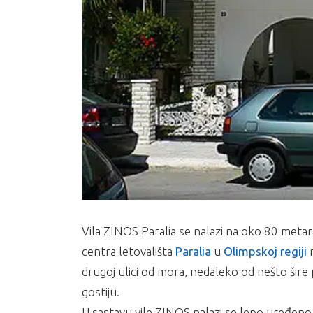
Vila ZINOS Paralia se nalazi na oko 80 metar
centra letovališta
Paralia
u
Olimpskoj regiji
n
drugoj ulici od mora, nedaleko od nešto šire 
gostiju.
U sastavu vile ZINOS nalazi se lepo uređeno 