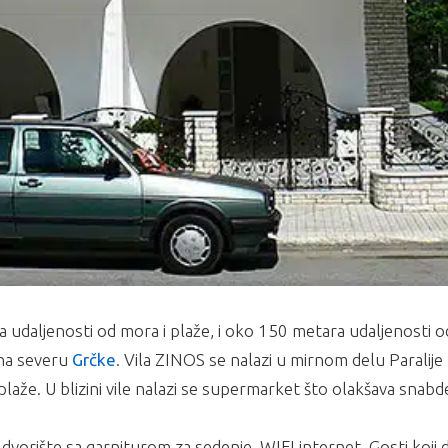
a udaljenosti od mora i plaže, i oko 150 metara udaljenosti o
a severu
Grčke
. Vila ZINOS se nalazi u mirnom delu Paralije
plaže. U blizini vile nalazi se supermarket što olakšava snabd
dvorište sa garniturom za sedenje, WIFI internet. Gosti koji 