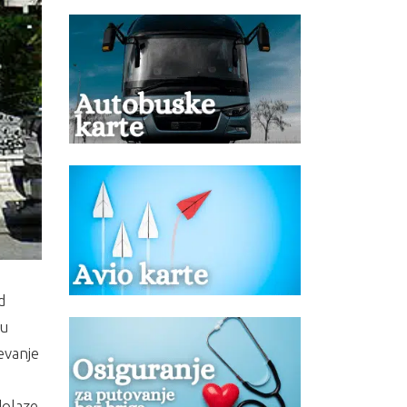
d
 u
evanje
dolaze