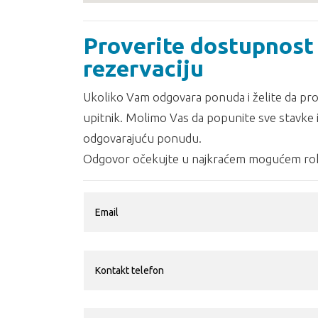
Proverite dostupnost 
rezervaciju
Ukoliko Vam odgovara ponuda i želite da prov
upitnik. Molimo Vas da popunite sve stavke i
odgovarajuću ponudu.
Odgovor očekujte u najkraćem mogućem rok