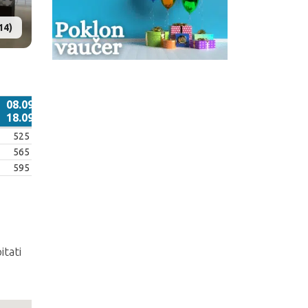
14)
08.09.
18.09.
08.09.
525
18.09.
565
595
itati