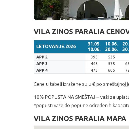
VILA ZINOS PARALIA CENO
31.05.
10.06.
20.
LETOVANJE.2026
10.06.
20.06.
30.
LETOVANJE.2026
31.05.
10.06.
20.
APP 2
395
525
10.06.
20.06.
30.
APP 3
445
575
6
APP 4
475
605
7
Cene u tabeli izražene su u € po smeštajnoj j
10% POPUSTA NA SMEŠTAJ – važi za uplatu u
*popusti važe do popune određenih kapacite
VILA ZINOS PARALIA MAPA