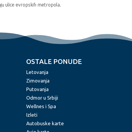
ju ulice evropskih metropola.
OSTALE PONUDE
Letovanja
Zimovanja
Putovanja
Odmor u Srbiji
Wellnes i Spa
Izleti
Autobuske karte
Avio karte