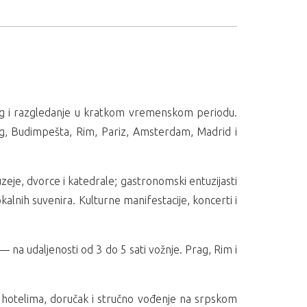
ing i razgledanje u kratkom vremenskom periodu.
, Budimpešta, Rim, Pariz, Amsterdam, Madrid i
zeje, dvorce i katedrale; gastronomski entuzijasti
alnih suvenira. Kulturne manifestacije, koncerti i
na udaljenosti od 3 do 5 sati vožnje. Prag, Rim i
 hotelima, doručak i stručno vođenje na srpskom