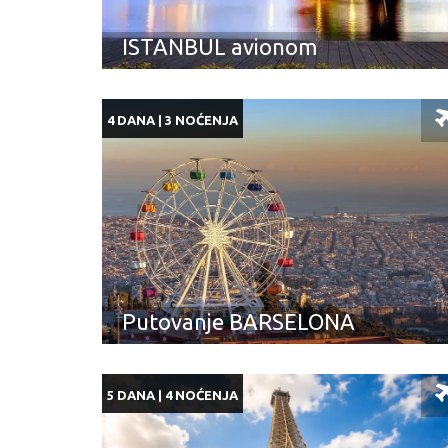
ISTANBUL avionom
4 DANA | 3 NOĆENJA
Putovanje BARSELONA
5 DANA | 4 NOĆENJA