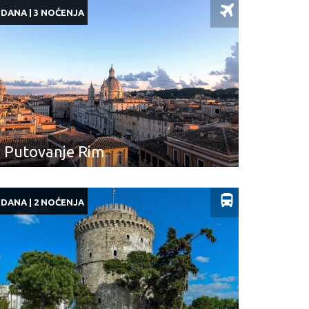
 DANA | 3 NOĆENJA
Putovanje Rim
 DANA | 2 NOĆENJA