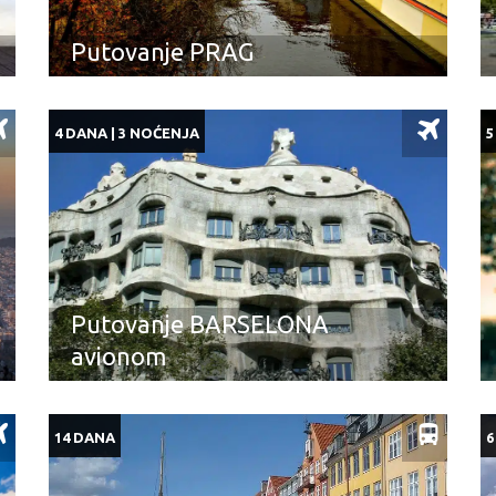
Putovanje PRAG
4 DANA | 3 NOĆENJA
5
Putovanje BARSELONA
avionom
14 DANA
6