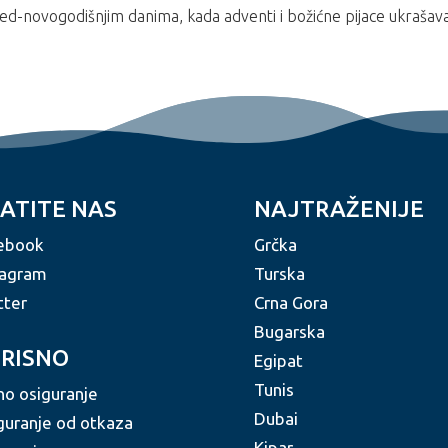
ed-novogodišnjim danima, kada adventi i božićne pijace ukrašava
ATITE NAS
NAJTRAŽENIJE
ebook
Grčka
tagram
Turska
tter
Crna Gora
Bugarska
RISNO
Egipat
Tunis
no osiguranje
Dubai
guranje od otkaza
Kipar