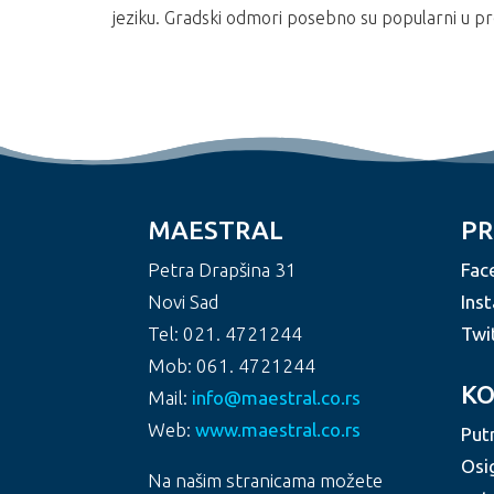
jeziku. Gradski odmori posebno su popularni u pr
MAESTRAL
PR
Petra Drapšina 31
Fac
Novi Sad
Ins
Tel: 021. 4721244
Twi
Mob: 061. 4721244
KO
Mail:
info@maestral.co.rs
Web:
www.maestral.co.rs
Put
Osi
Na našim stranicama možete