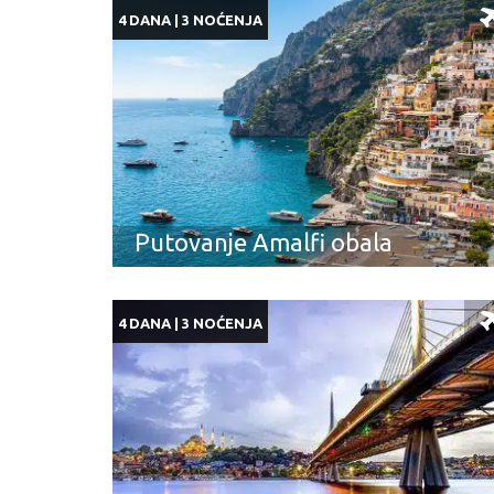
4 DANA | 3 NOĆENJA
Putovanje Amalfi obala
4 DANA | 3 NOĆENJA