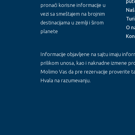
put
pronaći korisne informacije u
Naš
vezi sa smeštajem na brojnim
Turi
destinacijama u zemlji i širom
O n
planete
Kon
Informacije objavljene na sajtu imaju info
prilikom unosa, kao i naknadne izmene pro
Molimo Vas da pre rezervacije proverite t
Hvala na razumevanju.