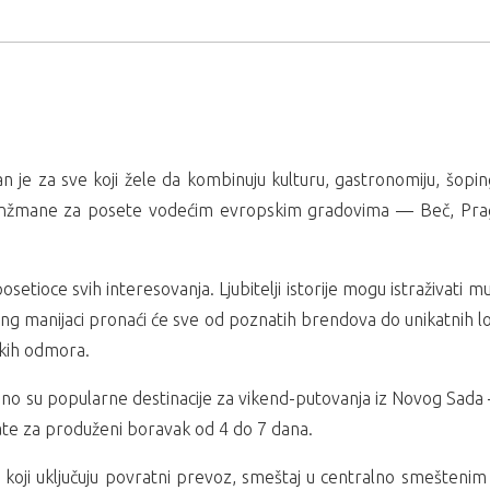
je za sve koji žele da kombinuju kulturu, gastronomiju, šop
ranžmane za posete vodećim evropskim gradovima — Beč, Prag
tioce svih interesovanja. Ljubitelji istorije mogu istraživati mu
ing manijaci pronaći će sve od poznatih brendova do unikatnih lok
skih odmora.
o su popularne destinacije za vikend-putovanja iz Novog Sada — 
ate za produženi boravak od 4 do 7 dana.
koji uključuju povratni prevoz, smeštaj u centralno smeštenim