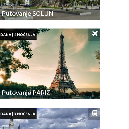
Putovanje SOLUN
 DANA | 4 NOĆENJA
Putovanje PARIZ
 DANA | 3 NOĆENJA