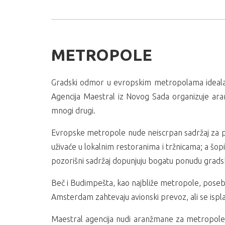
METROPOLE
Gradski odmor u evropskim metropolama idealan 
Agencija Maestral iz Novog Sada organizuje a
mnogi drugi.
Evropske metropole nude neiscrpan sadržaj za pose
uživaće u lokalnim restoranima i tržnicama; a šop
pozorišni sadržaj dopunjuju bogatu ponudu grad
Beč i Budimpešta, kao najbliže metropole, posebn
Amsterdam zahtevaju avionski prevoz, ali se ispl
Maestral agencija nudi aranžmane za metropole 