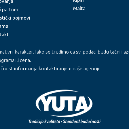
ovanja
Malta
i partneri
stički pojmovi
ama
takt
rmativni karakter. Iako se trudimo da svi podaci budu tačni 
grama ili cena.
ačnost informacija kontaktiranjem naše agencije.