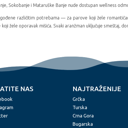
nje, Sokobanje i Mataruške Banje nude dostupan wellness odmo
lagođene različitim potrebama — za parove koji žele romantič
te koji žele oporavak mišića. Svaki aranžman uključuje smeštaj, dor
ATITE NAS
NAJTRAŽENIJE
ebook
Grčka
tagram
Turska
tter
Crna Gora
Bugarska