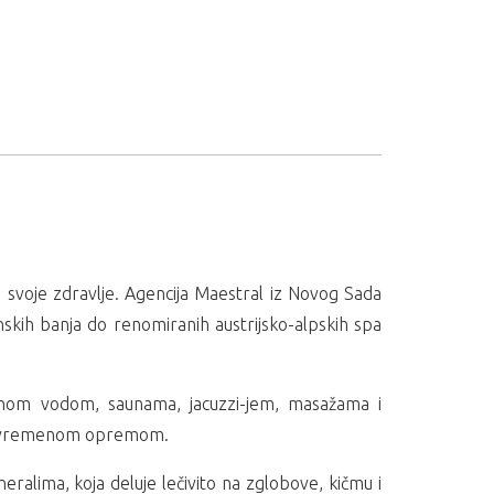
 svoje zdravlje. Agencija Maestral iz Novog Sada
skih banja do renomiranih austrijsko-alpskih spa
alnom vodom, saunama, jacuzzi-jem, masažama i
e savremenom opremom.
neralima, koja deluje lečivito na zglobove, kičmu i