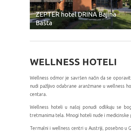
ZEPTER hotel DRINA Bajina
Bašta
WELLNESS HOTELI
Wellness odmor je savršen način da se oporavite
nudi pažljivo odabrane aranžmane u wellness hot
centara.
Wellness hoteli u našoj ponudi odlikuju se b
tretmanima tela. Mnogi hoteli nude i medicinsk
Termalni i wellness centri u Austriji, posebno u G