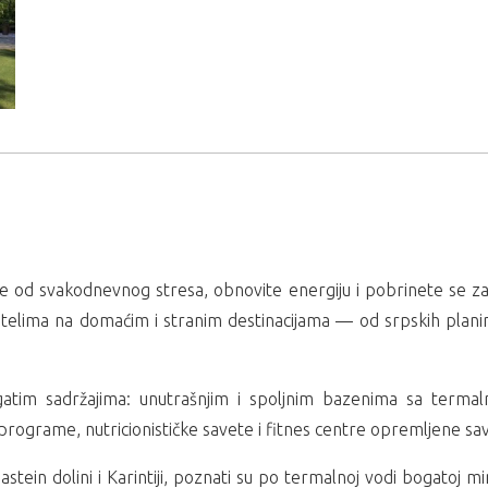
 od svakodnevnog stresa, obnovite energiju i pobrinete se za
elima na domaćim i stranim destinacijama — od srpskih planin
ogatim sadržajima: unutrašnjim i spoljnim bazenima sa term
e programe, nutricionističke savete i fitnes centre opremljen
astein dolini i Karintiji, poznati su po termalnoj vodi bogatoj mi