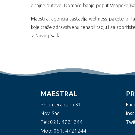
disajne puteve. Domaće banje poput Vrnjačke Ba
Maestral agencija sastavlja wellness pakete pri
koje traže zdravstvenu rehabilitaciju i za sportis
iz Novog Sada.
MAESTRAL
PR
Petra Drapšina 31
Fac
Novi Sad
Ins
Tel: 021. 4721244
Twi
Mob: 061. 4721244