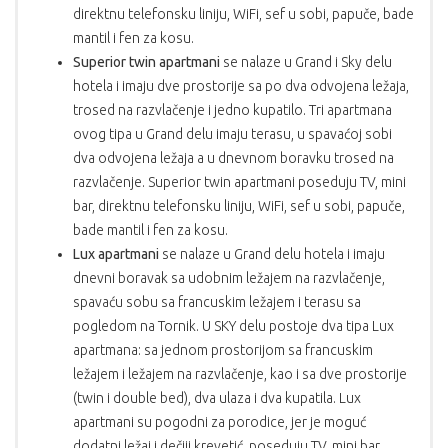
direktnu telefonsku liniju, WiFi, sef u sobi, papuče, bade
mantil i fen za kosu.
Superior twin apartmani
se nalaze u Grand i Sky delu
hotela i imaju dve prostorije sa po dva odvojena ležaja,
trosed na razvlačenje i jedno kupatilo. Tri apartmana
ovog tipa u Grand delu imaju terasu, u spavaćoj sobi
dva odvojena ležaja a u dnevnom boravku trosed na
razvlačenje. Superior twin apartmani poseduju TV, mini
bar, direktnu telefonsku liniju, WiFi, sef u sobi, papuče,
bade mantil i fen za kosu.
Lux apartmani
se nalaze u Grand delu hotela i imaju
dnevni boravak sa udobnim ležajem na razvlačenje,
spavaću sobu sa francuskim ležajem i terasu sa
pogledom na Tornik. U SKY delu postoje dva tipa Lux
apartmana: sa jednom prostorijom sa francuskim
ležajem i ležajem na razvlačenje, kao i sa dve prostorije
(twin i double bed), dva ulaza i dva kupatila. Lux
apartmani su pogodni za porodice, jer je moguć
dodatni ležaj i dečiji krevetić, poseduju TV, mini bar,