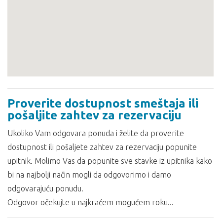
Proverite dostupnost smeštaja ili
pošaljite zahtev za rezervaciju
Ukoliko Vam odgovara ponuda i želite da proverite
dostupnost ili pošaljete zahtev za rezervaciju popunite
upitnik. Molimo Vas da popunite sve stavke iz upitnika kako
bi na najbolji način mogli da odgovorimo i damo
odgovarajuću ponudu.
Odgovor očekujte u najkraćem mogućem roku...