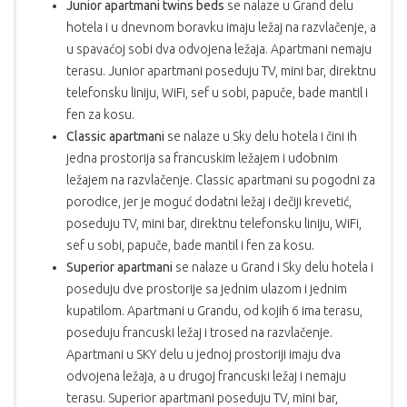
Junior apartmani twins beds
se nalaze u Grand delu
hotela i u dnevnom boravku imaju ležaj na razvlačenje, a
u spavaćoj sobi dva odvojena ležaja. Apartmani nemaju
terasu. Junior apartmani poseduju TV, mini bar, direktnu
telefonsku liniju, WiFi, sef u sobi, papuče, bade mantil i
fen za kosu.
Classic apartmani
se nalaze u Sky delu hotela i čini ih
jedna prostorija sa francuskim ležajem i udobnim
ležajem na razvlačenje. Classic apartmani su pogodni za
porodice, jer je moguć dodatni ležaj i dečiji krevetić,
poseduju TV, mini bar, direktnu telefonsku liniju, WiFi,
sef u sobi, papuče, bade mantil i fen za kosu.
Superior apartmani
se nalaze u Grand i Sky delu hotela i
poseduju dve prostorije sa jednim ulazom i jednim
kupatilom. Apartmani u Grandu, od kojih 6 ima terasu,
poseduju francuski ležaj i trosed na razvlačenje.
Apartmani u SKY delu u jednoj prostoriji imaju dva
odvojena ležaja, a u drugoj francuski ležaj i nemaju
terasu. Superior apartmani poseduju TV, mini bar,