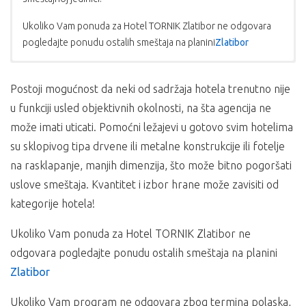
Ukoliko Vam ponuda za Hotel TORNIK Zlatibor ne odgovara
pogledajte ponudu ostalih smeštaja na planini
Zlatibor
AUTOBUSKI PREVOZ DO KOPAONIKA
USLOVI PLAĆANJA:
Postoji mogućnost da neki od sadržaja hotela trenutno nije
Autobuski prevoz na relaciji Novi Sad – Kopaonik
Plaćanje se vrši u dinarskoj protivvrednosti po
saobraća
u funkciji usled objektivnih okolnosti, na šta agencija ne
subotom i nedeljom tokom zimske turističke sezone.
srednjem kursu NBS na dan uplate;
Cena je garantovana samo za uplatu kompletnog
može imati uticati. Pomoćni ležajevi u gotovo svim hotelima
Ukoliko Vam ponuda za Hotel TORNIK Zlatibor ne odgovara
iznosa, u suprotnom garantovan je samo iznos
su sklopivog tipa drvene ili metalne konstrukcije ili fotelje
pogledajte ponudu ostalih smeštaja na planini
Zlatibor
akontacije, a ostatak je podložan promeni.
na rasklapanje, manjih dimenzija, što može bitno pogoršati
uslove smeštaja. Kvantitet i izbor hrane može zavisiti od
NAPOMENA
kategorije hotela!
U slučaju promena na monetarnom tržištu i na tržištu
roba i usluga, organizator putovanja
Supernova travel
Ukoliko Vam ponuda za Hotel TORNIK Zlatibor ne
zadržava pravo na korekciju cena.
odgovara pogledajte ponudu ostalih smeštaja na planini
NAČIN PLAĆANJA:
Zlatibor
30% prilikom rezervacije, a ostatak 21 dana pre
Ukoliko Vam program ne odgovara zbog termina polaska,