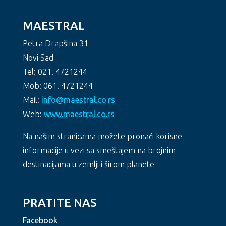
MAESTRAL
Petra Drapšina 31
Novi Sad
Tel: 021. 4721244
Mob: 061. 4721244
Mail:
info@maestral.co.rs
Web:
www.maestral.co.rs
Na našim stranicama možete pronaći korisne
informacije u vezi sa smeštajem na brojnim
destinacijama u zemlji i širom planete
PRATITE NAS
Facebook