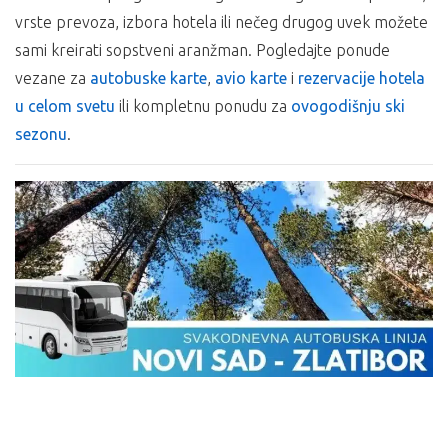
putovanja;
vrste prevoza, izbora hotela ili nečeg drugog uvek možete
30% prilikom rezervacije, a ostatak na jednake rate
sami kreirati sopstveni aranžman. Pogledajte ponude
čekovima građana;
vezane za
autobuske karte
,
avio karte
i
rezervacije hotela
30% prilikom rezervacije, a ostatak na rate putem
kredita poslovnih banaka;
u celom svetu
ili kompletnu ponudu za
ovogodišnju ski
platnim karticama (Dina, Visa, Master, Maestro);
sezonu
.
30% prilikom rezervacije, a ostatak kreditnim karticama
BANCA INTESE do 6 mesečnih rata bez kamate.
Ukoliko Vam ponuda za Hotel TORNIK Zlatibor ne odgovara
pogledajte ponudu ostalih smeštaja na planini
Zlatibor