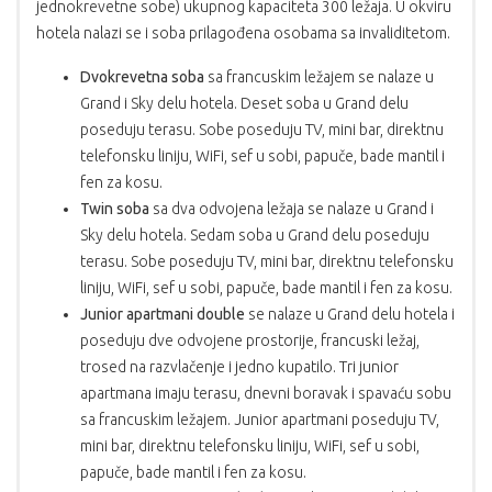
jednokrevetne sobe) ukupnog kapaciteta 300 ležaja. U okviru
hotela nalazi se i soba prilagođena osobama sa invaliditetom.
Dvokrevetna soba
sa francuskim ležajem se nalaze u
Grand i Sky delu hotela. Deset soba u Grand delu
poseduju terasu. Sobe poseduju TV, mini bar, direktnu
telefonsku liniju, WiFi, sef u sobi, papuče, bade mantil i
fen za kosu.
Twin soba
sa dva odvojena ležaja se nalaze u Grand i
Sky delu hotela. Sedam soba u Grand delu poseduju
terasu. Sobe poseduju TV, mini bar, direktnu telefonsku
liniju, WiFi, sef u sobi, papuče, bade mantil i fen za kosu.
Junior apartmani double
se nalaze u Grand delu hotela i
poseduju dve odvojene prostorije, francuski ležaj,
trosed na razvlačenje i jedno kupatilo. Tri junior
apartmana imaju terasu, dnevni boravak i spavaću sobu
sa francuskim ležajem. Junior apartmani poseduju TV,
mini bar, direktnu telefonsku liniju, WiFi, sef u sobi,
papuče, bade mantil i fen za kosu.