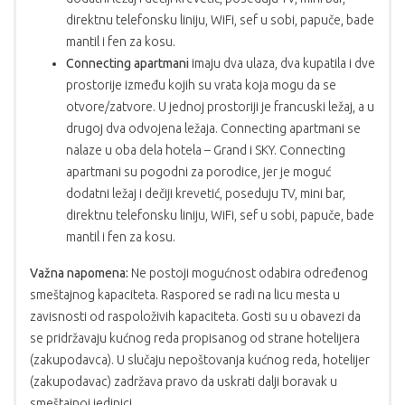
direktnu telefonsku liniju, WiFi, sef u sobi, papuče, bade
mantil i fen za kosu.
Connecting apartmani
imaju dva ulaza, dva kupatila i dve
prostorije između kojih su vrata koja mogu da se
otvore/zatvore. U jednoj prostoriji je francuski ležaj, a u
drugoj dva odvojena ležaja. Connecting apartmani se
nalaze u oba dela hotela – Grand i SKY. Connecting
apartmani su pogodni za porodice, jer je moguć
dodatni ležaj i dečiji krevetić, poseduju TV, mini bar,
direktnu telefonsku liniju, WiFi, sef u sobi, papuče, bade
mantil i fen za kosu.
Važna napomena:
Ne postoji mogućnost odabira određenog
smeštajnog kapaciteta. Raspored se radi na licu mesta u
zavisnosti od raspoloživih kapaciteta. Gosti su u obavezi da
se pridržavaju kućnog reda propisanog od strane hotelijera
(zakupodavca). U slučaju nepoštovanja kućnog reda, hotelijer
(zakupodavac) zadržava pravo da uskrati dalji boravak u
smeštajnoj jedinici.