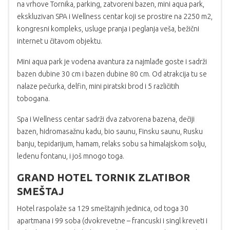
na vrhove Tornika, parking, zatvoreni bazen, mini aqua park,
ekskluzivan SPA i Wellness centar koji se prostire na 2250 m2,
kongresni kompleks, usluge pranja i peglanja veša, bežični
internet u čitavom objektu.
Mini aqua park je vodena avantura za najmlađe goste i sadrži
bazen dubine 30 cm i bazen dubine 80 cm. Od atrakcija tu se
nalaze pečurka, delfin, mini piratski brod i 5 različitih
tobogana.
Spa i Wellness centar sadrži dva zatvorena bazena, dečiji
bazen, hidromasažnu kadu, bio saunu, Finsku saunu, Rusku
banju, tepidarijum, hamam, relaks sobu sa himalajskom solju,
ledenu fontanu, i još mnogo toga.
GRAND HOTEL TORNIK ZLATIBOR
SMEŠTAJ
Hotel raspolaže sa 129 smeštajnih jedinica, od toga 30
apartmana i 99 soba (dvokrevetne – francuski i singl kreveti i