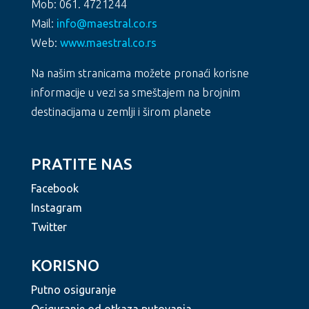
Mob: 061. 4721244
Mail:
info@maestral.co.rs
Web:
www.maestral.co.rs
Na našim stranicama možete pronaći korisne
informacije u vezi sa smeštajem na brojnim
destinacijama u zemlji i širom planete
PRATITE NAS
Facebook
Instagram
Twitter
KORISNO
Putno osiguranje
Osiguranje od otkaza putovanja