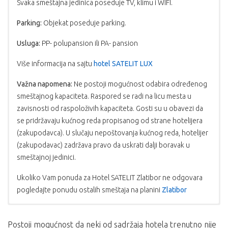
Svaka smeštajna jedinica poseduje TV, klimu i WIFI.
Parking:
Objekat poseduje parking.
Usluga:
PP- polupansion ili PA- pansion
Više informacija na sajtu
hotel SATELIT LUX
Važna napomena:
Ne postoji mogućnost odabira određenog
smeštajnog kapaciteta. Raspored se radi na licu mesta u
zavisnosti od raspoloživih kapaciteta. Gosti su u obavezi da
se pridržavaju kućnog reda propisanog od strane hotelijera
(zakupodavca). U slučaju nepoštovanja kućnog reda, hotelijer
(zakupodavac) zadržava pravo da uskrati dalji boravak u
smeštajnoj jedinici.
Ukoliko Vam ponuda za Hotel SATELIT Zlatibor ne odgovara
pogledajte ponudu ostalih smeštaja na planini
Zlatibor
CENA UKLJUČUJE:
USLOVI PLAĆANJA:
Postoji mogućnost da neki od sadržaja hotela trenutno nije
boravak sa uslugom po izboru polupansion ili pun
Plaćanje se vrši u dinarskoj protivvrednosti po