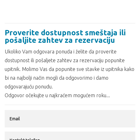
Proverite dostupnost smeštaja ili
pošaljite zahtev za rezervaciju
Ukoliko Vam odgovara ponuda i želite da proverite
dostupnost ili pošaljete zahtev za rezervaciju popunite
upitnik. Molimo Vas da popunite sve stavke iz upitnika kako
bi na najbolji način mogli da odgovorimo i damo
odgovarajuću ponudu.
Odgovor očekujte u najkraćem mogućem roku...