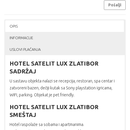
Pošalji
OPIS
INFORMACIJE
USLOVI PLAĆANJA
HOTEL SATELIT LUX ZLATIBOR
SADRŽAJ
U sastavu objekta nalazi se recepcija, restoran, spa centar i
zatvoreni bazen, dečiji kutak sa Sony playstation igricama,
WIFI, parking. Objekat je pet friendly.
HOTEL SATELIT LUX ZLATIBOR
SMEŠTAJ
Hotel raspolaže sa sobama i apartmanima.