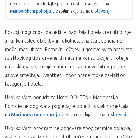
ne odgovara pogledajte ponudu ostalih smeštaja na
Mariborskom pohorju
ili ostalim skijalištima u
Sloveniji
CENA OBUHVATA:
USLOVI PLAĆANJA:
Postoji mogućnost da neki od sadržaja hotela trenutno nije
Plaćanje se vrši u dinarskoj protivvrednosti po
izabranu uslugu, doručak i večera na bazi švedskog
u funkciji usled objektivnih okolnosti, na šta agencija ne
srednjem kursu NBS na dan uplate;
stola
Cena je garantovana samo za uplatu kompletnog
može imati uticati. Pomoćni ležajevi u gotovo svim hotelima
neograničeno korišćenje zatvorenog bazena
iznosa, u suprotnom garantovan je samo iznos
besplatan Wi-fi internet
su sklopivog tipa drvene ili metalne konstrukcije ili fotelje
akontacije, a ostatak je podložan promeni.
besplatan parking (spoljni, nije čuvan)
na rasklapanje, manjih dimenzija, što može bitno pogoršati
uslove smeštaja. Kvantitet i izbor hrane može zavisiti od
CENA NE OBUHVATA:
NAPOMENA
kategorije hotela!
U slučaju promena na monetarnom tržištu i na tržištu
Putno zdravstveno osiguranje
roba i usluga, organizator putovanja
Supernova travel
Osiguranje od otkaza putovanja
,
Ukoliko Vam ponuda za Hotel BOLFENK Mariborsko
zadržava pravo na korekciju cena.
odrasli – 1,50 €, deca 7-12 godina – 0,75 €, po noći,
Pohorje ne odgovara pogledajte ponudu ostalih smeštaja
Prijava – 1,50 € po osobi za boravak
NAČIN PLAĆANJA:
na
Mariborskom pohorju
ili ostalim skijalištima u
Sloveniji
Ski Pass,
Jednokrevetna soba 1/1 – doplata 25 € po osobi po
30% prilikom rezervacije, a ostatak 21 dana pre
Ukoliko Vam program ne odgovara zbog termina polaska,
noći,
putovanja;
vrste prevoza, izbora hotela ili nečeg drugog uvek možete