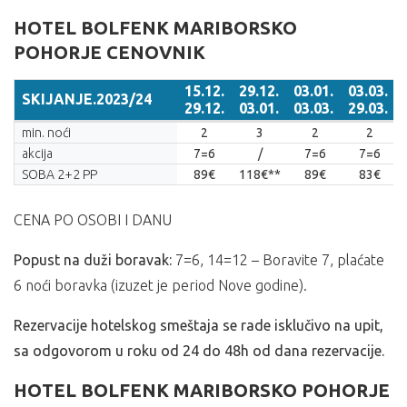
HOTEL BOLFENK MARIBORSKO
POHORJE CENOVNIK
15.12.
29.12.
03.01.
03.03.
SKIJANJE.2023/24
29.12.
03.01.
03.03.
29.03.
SKIJANJE.2023/24
15.12.
29.12.
03.01.
03.03.
min. noći
2
3
2
2
29.12.
03.01.
03.03.
29.03.
akcija
7=6
/
7=6
7=6
SOBA 2+2 PP
89€
118€**
89€
83€
CENA PO OSOBI I DANU
Popust na duži boravak:
7=6, 14=12 – Boravite 7, plaćate
6 noći boravka (izuzet je period Nove godine).
Rezervacije hotelskog smeštaja se rade isklučivo na upit,
sa odgovorom u roku od 24 do 48h od dana rezervacije.
HOTEL BOLFENK MARIBORSKO POHORJE