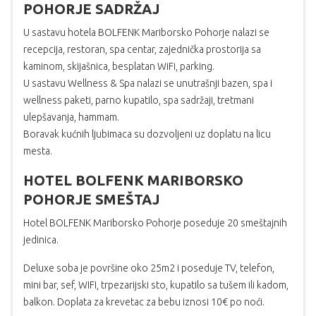
POHORJE SADRŽAJ
U sastavu hotela BOLFENK Mariborsko Pohorje nalazi se
recepcija, restoran, spa centar, zajednička prostorija sa
kaminom, skijašnica, besplatan WiFi, parking.
U sastavu Wellness & Spa nalazi se unutrašnji bazen, spa i
wellness paketi, parno kupatilo, spa sadržaji, tretmani
ulepšavanja, hammam.
Boravak kućnih ljubimaca su dozvoljeni uz doplatu na licu
mesta.
HOTEL BOLFENK MARIBORSKO
POHORJE SMEŠTAJ
Hotel BOLFENK Mariborsko Pohorje poseduje 20 smeštajnih
jedinica.
Deluxe soba je površine oko 25m2 i poseduje TV, telefon,
mini bar, sef, WIFI, trpezarijski sto, kupatilo sa tušem ili kadom,
balkon. Doplata za krevetac za bebu iznosi 10€ po noći.