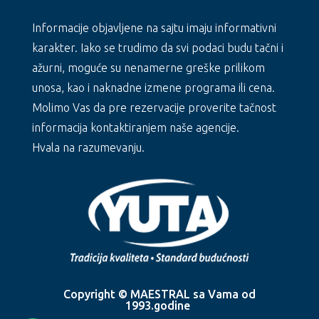
Informacije objavljene na sajtu imaju informativni
karakter. Iako se trudimo da svi podaci budu tačni i
ažurni, moguće su nenamerne greške prilikom
unosa, kao i naknadne izmene programa ili cena.
Molimo Vas da pre rezervacije proverite tačnost
informacija kontaktiranjem naše agencije.
Hvala na razumevanju.
Copyright © MAESTRAL sa Vama od
1993.godine