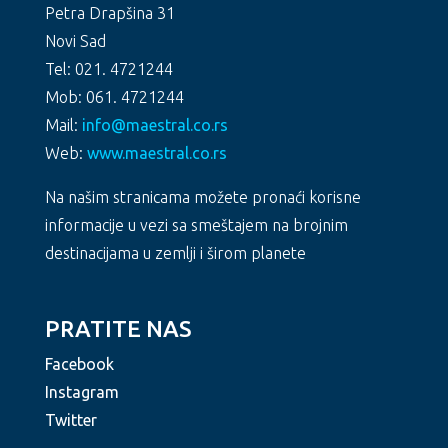
Petra Drapšina 31
Novi Sad
Tel: 021. 4721244
Mob: 061. 4721244
Mail:
info@maestral.co.rs
Web:
www.maestral.co.rs
Na našim stranicama možete pronaći korisne
informacije u vezi sa smeštajem na brojnim
destinacijama u zemlji i širom planete
PRATITE NAS
Facebook
Instagram
Twitter