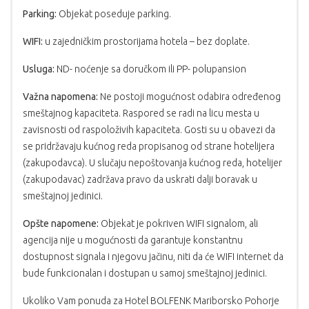
Parking:
Objekat poseduje parking.
WIFI:
u zajedničkim prostorijama hotela – bez doplate.
Usluga:
ND- noćenje sa doručkom ili PP- polupansion
Važna napomena:
Ne postoji mogućnost odabira određenog
smeštajnog kapaciteta. Raspored se radi na licu mesta u
zavisnosti od raspoloživih kapaciteta. Gosti su u obavezi da
se pridržavaju kućnog reda propisanog od strane hotelijera
(zakupodavca). U slučaju nepoštovanja kućnog reda, hotelijer
(zakupodavac) zadržava pravo da uskrati dalji boravak u
smeštajnoj jedinici.
Opšte napomene:
Objekat je pokriven WIFI signalom, ali
agencija nije u mogućnosti da garantuje konstantnu
dostupnost signala i njegovu jačinu, niti da će WIFI internet da
bude funkcionalan i dostupan u samoj smeštajnoj jedinici.
Ukoliko Vam ponuda za Hotel BOLFENK Mariborsko Pohorje