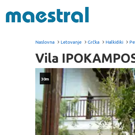
Naslovna
Letovanje
Grčka
Halkidiki
Pe
Vila IPOKAMPOS
30m