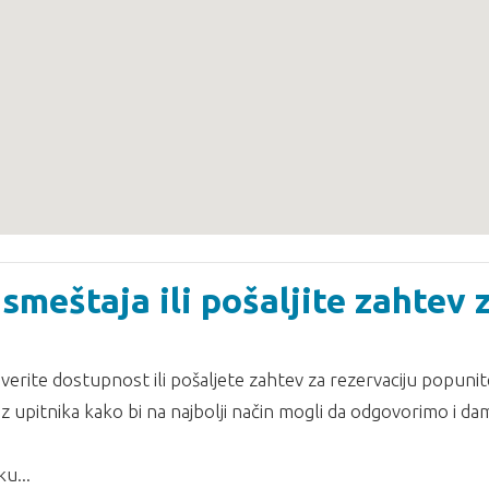
smeštaja ili pošaljite zahtev 
erite dostupnost ili pošaljete zahtev za rezervaciju popunit
z upitnika kako bi na najbolji način mogli da odgovorimo i d
u...