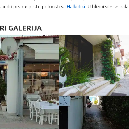
sandri prvom prstu poluostrva
Halkidiki
. U blizini vile se nal
RI GALERIJA