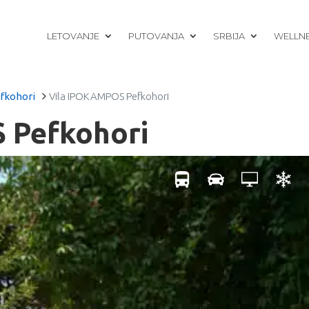
LETOVANJE
PUTOVANJA
SRBIJA
WELLN
fkohori
Vila IPOKAMPOS Pefkohori
 Pefkohori