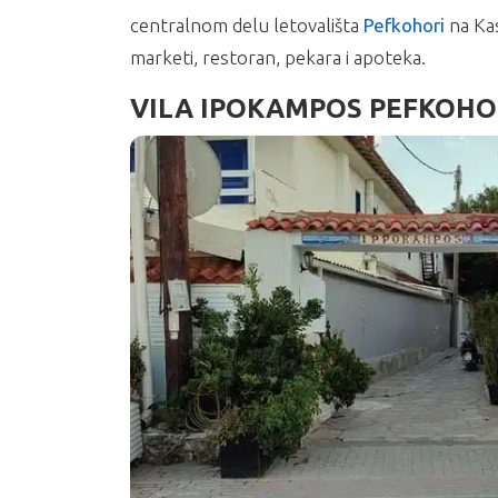
centralnom delu letovališta
Pefkohori
na Ka
marketi, restoran, pekara i apoteka.
VILA IPOKAMPOS PEFKOHO