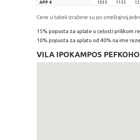
LETOVANJE.2026
14.06.
19.06.
24.
APP 4
1035
1155
12
29.06.
04.07.
09.
Cene u tabeli izražene su po smeštajnoj jedin
15% popusta za uplate u celosti prilikom re
10% popusta za uplatu od 40% na ime rezer
VILA IPOKAMPOS PEFKOHO