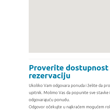
Proverite dostupnost 
rezervaciju
Ukoliko Vam odgovara ponuda i želite da prov
upitnik. Molimo Vas da popunite sve stavke i
odgovarajuću ponudu.
Odgovor očekujte u najkraćem mogućem rok