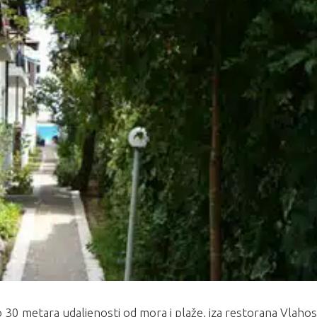
30 metara udaljenosti od mora i plaže, iza restorana Vlahos