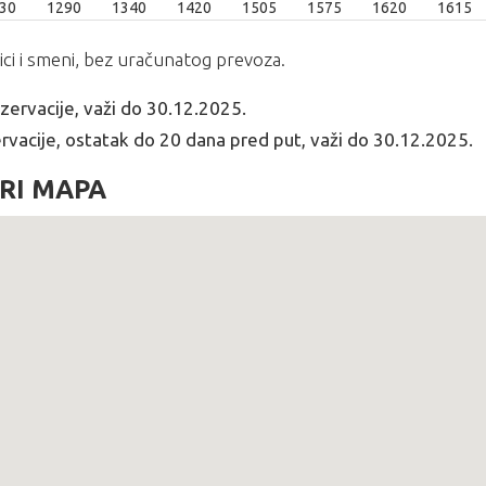
06.
29.06.
04.07.
09.07.
14.07.
19.07.
24.07.
29.07.
30
1290
1340
1420
1505
1575
1620
1615
07.
14.07.
19.07.
24.07.
29.07.
03.08.
08.08.
13.08.
ici i smeni, bez uračunatog prevoza.
zervacije, važi do 30.12.2025.
vacije, ostatak do 20 dana pred put, važi do 30.12.2025.
RI MAPA