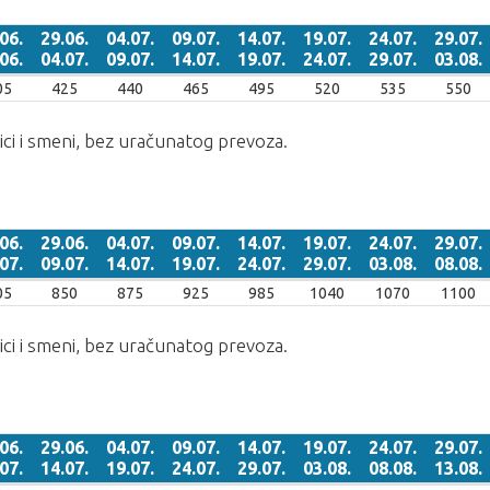
06.
29.06.
04.07.
09.07.
14.07.
19.07.
24.07.
29.07.
06.
04.07.
09.07.
14.07.
19.07.
24.07.
29.07.
03.08.
06.
29.06.
04.07.
09.07.
14.07.
19.07.
24.07.
29.07.
05
425
440
465
495
520
535
550
06.
04.07.
09.07.
14.07.
19.07.
24.07.
29.07.
03.08.
ici i smeni, bez uračunatog prevoza.
06.
29.06.
04.07.
09.07.
14.07.
19.07.
24.07.
29.07.
07.
09.07.
14.07.
19.07.
24.07.
29.07.
03.08.
08.08.
06.
29.06.
04.07.
09.07.
14.07.
19.07.
24.07.
29.07.
05
850
875
925
985
1040
1070
1100
07.
09.07.
14.07.
19.07.
24.07.
29.07.
03.08.
08.08.
ici i smeni, bez uračunatog prevoza.
06.
29.06.
04.07.
09.07.
14.07.
19.07.
24.07.
29.07.
07.
14.07.
19.07.
24.07.
29.07.
03.08.
08.08.
13.08.