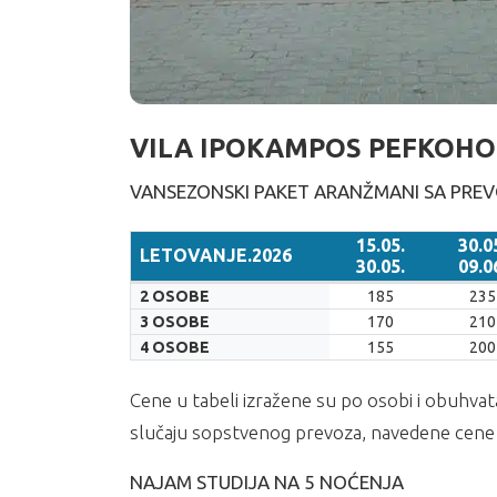
VILA IPOKAMPOS PEFKOHO
VANSEZONSKI PAKET ARANŽMANI SA PRE
15.05.
30.0
LETOVANJE.2026
30.05.
09.0
LETOVANJE.2026
15.05.
30.0
2 OSOBE
185
235
30.05.
09.0
3 OSOBE
170
210
4 OSOBE
155
200
Cene u tabeli izražene su po osobi i obuhva
slučaju sopstvenog prevoza, navedene cene 
NAJAM STUDIJA NA 5 NOĆENJA