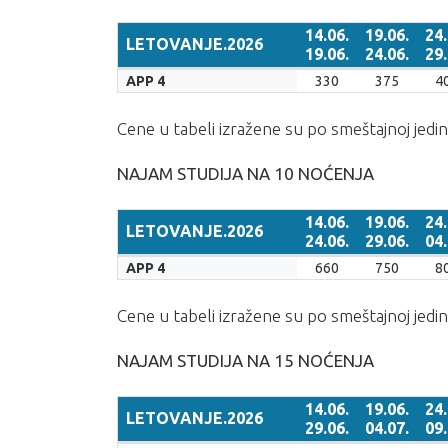
14.06.
19.06.
24.
LETOVANJE.2026
19.06.
24.06.
29.
LETOVANJE.2026
14.06.
19.06.
24.
APP 4
330
375
4
19.06.
24.06.
29.
Cene u tabeli izražene su po smeštajnoj jedin
NAJAM STUDIJA NA 10 NOĆENJA
14.06.
19.06.
24.
LETOVANJE.2026
24.06.
29.06.
04.
LETOVANJE.2026
14.06.
19.06.
24.
APP 4
660
750
8
24.06.
29.06.
04.
Cene u tabeli izražene su po smeštajnoj jedin
NAJAM STUDIJA NA 15 NOĆENJA
14.06.
19.06.
24.
LETOVANJE.2026
29.06.
04.07.
09.